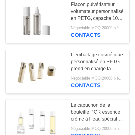
Flacon pulvérisateur
volumateur personnalisé
en PETG, capacité 100
ml/120 ml, flacon vide
Négociable MOQ:20000 pièces
pour cheveux
CONTACTS
volumineux
L'emballage cosmétique
personnalisé en PETG
prend en charge la
sérigraphie et le
Négociable MOQ:20000 pièces
marquage à chaud.
CONTACTS
Plusieurs spécifications
disponibles.
Le capuchon de la
bouteille PCR essence
crème à l' eau spéciale
PETG protection de l'
Négociable MOQ:20000 pièces
environnement bouteille