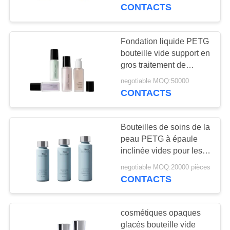
PROPOS
CONTACTS
DE
NOUS
Fondation liquide PETG
84
bouteille vide support en
Flacons compte-
gros traitement de
VISITE
surface glacé ou poli
gouttes d'huile
negotiable MOQ:50000
DE
CONTACTS
L'USINE
essentielle
Bouteilles de soins de la
CONTRÔLE
peau PETG à épaule
QUALITÉ
inclinée vides pour les
36
marques haut de gamme
negotiable MOQ:20000 pièces
bouteilles vides de
avec impression CMYK
CONTACTS
CONTACTEZ-
et structure à triple
vernis à ongles
sceau 20 000 MOQ
NOUS
cosmétiques opaques
glacés bouteille vide