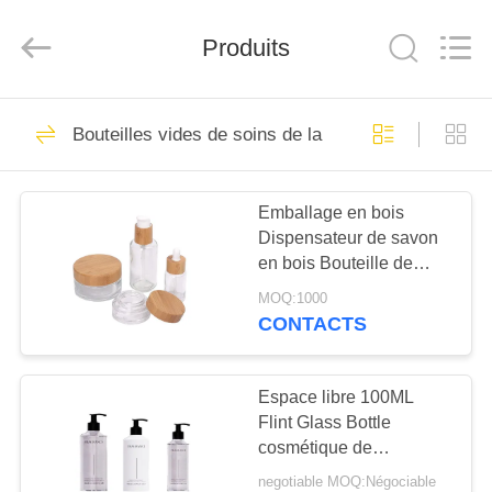
Industry
Co.,
Ltd.
All
Produits
Rights
Reserved.
Developed
by
MAISON
ECER
122
Bouteilles vides de soins de la peau
petit pain vide sur
PRODUITS
des bouteilles de
Emballage en bois
Dispensateur de savon
parfum
VIDÉOS
en bois Bouteille de
lotion en verre Bouteilles
MOQ:1000
cosmétiques Spray et
LE
CONTACTS
30g 50g Bocal en verre
168
SPECTACLE
de bambou
Bouteilles de
VR
Espace libre 100ML
Flint Glass Bottle
parfums en verre
cosmétique de
À
Pilferproof
vides
negotiable MOQ:Négociable