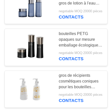
NOUVELLES
gros de lotion à l'eau
crème de taille dédiée
negotiable MOQ:20000 pièces
bouteille 20 dents
CAS
CONTACTS
76
personnalisée
Bouteilles vides de
DEMANDEZ
bouteilles PETG
soins de la peau
opaques sur mesure
UN
emballage écologique
DEVIS
de crème
negotiable MOQ:20000 pièces
CONTACTS
PLAN
10
DU
gros de récipients
Des récipients vides
SITE
cosmétiques coniques
pour les bouteilles
de rouge à lèvres
coniques opaques
negotiable MOQ:20000 pièces
PRIVACY
PETG
CONTACTS
POLICY