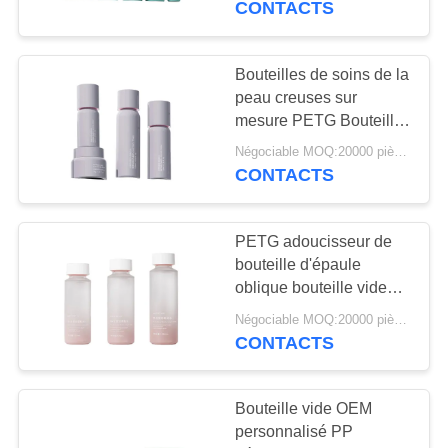
CONTACTS
63
Bouteilles de soins de la
Pompes à lotion
peau creuses sur
mesure PETG Bouteille
d'épaule ronde pour
Négociable MOQ:20000 pièces
essence 180ml/120ml
CONTACTS
Capacité 50g Bouteille
de crème Design
ergonomique
PETG adoucisseur de
13
bouteille d'épaule
oblique bouteille vide
Une gouttelette.
OEM soutient le
Négociable MOQ:20000 pièces
traitement glacé/brillant
CONTACTS
Bouteille vide OEM
personnalisé PP