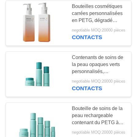
Bouteilles cosmétiques
carrées personnalisées
29
en PETG, dégradé
Capuchon à
opaque, emballage pour
negotiable MOQ:20000 pièces
nettoyant, pot à crème à
CONTACTS
parfums
col de 24 mm, vente en
gros
Contenants de soins de
la peau opaques verts
personnalisés,
bouteilles à pompe
48
negotiable MOQ:20000 pièces
airless à épaule ronde
CONTACTS
Pompe de
en PETG
pulvérisateur de
Bouteille de soins de la
peau rechargeable
brume
contenant du PETG à
épaule ronde
negotiable MOQ:20000 pièces