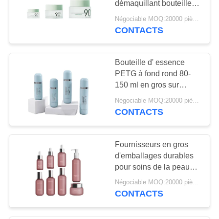
démaquillant bouteille
de crème 7g/30g/50g
Négociable MOQ:20000 pièces
capacité
CONTACTS
Bouteille d' essence
PETG à fond rond 80-
150 ml en gros sur
mesure
Négociable MOQ:20000 pièces
CONTACTS
Fournisseurs en gros
d'emballages durables
pour soins de la peau‌
Bouteille cosmétique
Négociable MOQ:20000 pièces
vide professionnelle en
CONTACTS
PETG à épaule ronde et
à fond rond