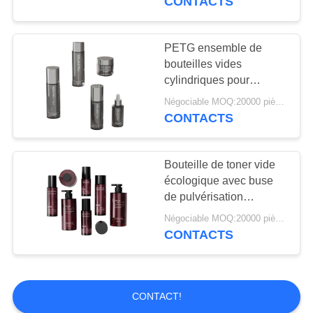
CONTACTS
vide ensemble 50 ml
200 ml bouteille de
sérum en verre glacé de
PETG ensemble de
luxe avec pipette
bouteilles vides
cylindriques pour
essence/lotion 50 ml-
Négociable MOQ:20000 pièces
150 ml - bouteille de
CONTACTS
sous-emballage
écologique à 20 fils
Bouteille de toner vide
écologique avec buse
de pulvérisation‌
Ensemble de bouteilles
Négociable MOQ:20000 pièces
cylindriques
CONTACTS
écologiques en PETG‌
50ml-400ml
CONTACT!