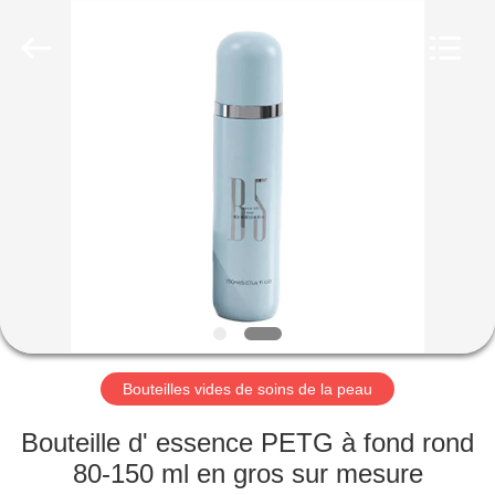
Co.,
Ltd.
All
Rights
Reserved.
Developed
by
ECER
MAISON
PRODUITS
VIDÉOS
LE
SPECTACLE
VR
Bouteilles vides de soins de la peau
Bouteille d' essence PETG à fond rond
À
80-150 ml en gros sur mesure