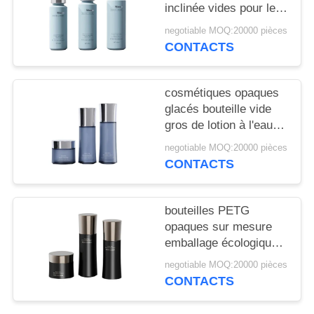
NOUVELLES
inclinée vides pour les
marques haut de
negotiable MOQ:20000 pièces
gamme avec
CAS
CONTACTS
impression CMYK et
structure à triple sceau
20 000 MOQ
DEMANDEZ
cosmétiques opaques
glacés bouteille vide
UN
gros de lotion à l'eau
DEVIS
crème de taille dédiée
negotiable MOQ:20000 pièces
bouteille 20 dents
CONTACTS
personnalisée
PLAN
DU
bouteilles PETG
opaques sur mesure
SITE
emballage écologique
de crème
negotiable MOQ:20000 pièces
PRIVACY
CONTACTS
POLICY