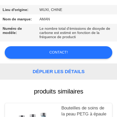
PROPOS
DE
Lieu d'origine:
WUXI, CHINE
NOUS
Nom de marque:
AMAN
Numéro de
Le nombre total d'émissions de dioxyde de
modèle:
carbone est estimé en fonction de la
VISITE
fréquence de producti
DE
L'USINE
CONTACT!
CONTRÔLE
DÉPLIER LES DÉTAILS
QUALITÉ
produits similaires
CONTACTEZ-
NOUS
Bouteilles de soins de
la peau PETG à épaule