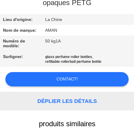
PROPOS
opaques PETG
DE
Lieu d'origine:
La Chine
NOUS
Nom de marque:
AMAN
VISITE
Numéro de
50 kg1A
modèle:
DE
Surligner:
,
glass perfume roller bottles
L'USINE
refillable rollerball perfume bottle
CONTRÔLE
CONTACT!
QUALITÉ
DÉPLIER LES DÉTAILS
CONTACTEZ-
NOUS
produits similaires