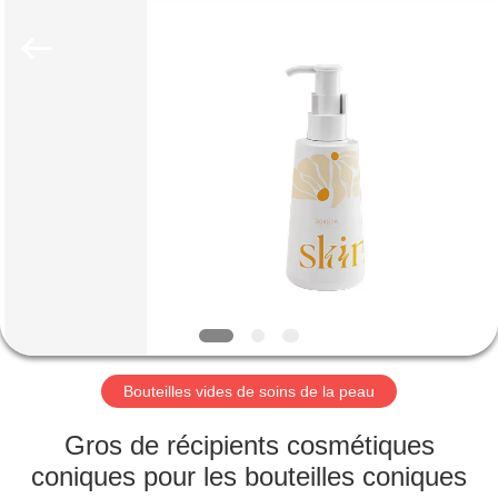
Co.,
Ltd.
All
Rights
Reserved.
Developed
by
ECER
MAISON
PRODUITS
VIDÉOS
LE
SPECTACLE
VR
Bouteilles vides de soins de la peau
Gros de récipients cosmétiques
À
coniques pour les bouteilles coniques