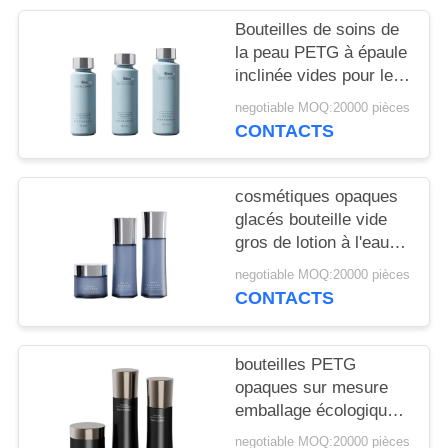
NOUVELLES
Bouteilles de soins de
la peau PETG à épaule
CAS
inclinée vides pour les
marques haut de
negotiable MOQ:20000 pièces
gamme avec
DEMANDEZ
CONTACTS
impression CMYK et
UN
structure à triple sceau
20 000 MOQ
DEVIS
cosmétiques opaques
glacés bouteille vide
gros de lotion à l'eau
PLAN
crème de taille dédiée
negotiable MOQ:20000 pièces
bouteille 20 dents
DU
CONTACTS
personnalisée
SITE
bouteilles PETG
PRIVACY
opaques sur mesure
emballage écologique
POLICY
de crème
negotiable MOQ:20000 pièces