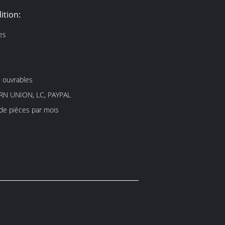
ition:
es
s ouvrables
RN UNION, LC, PAYPAL
 de pièces par mois