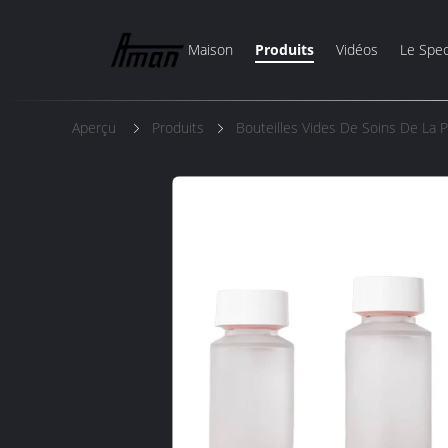
Maison
Produits
Vidéos
Le Spec
Aperçu
Produits
Bouteilles Vides De Soins De La 