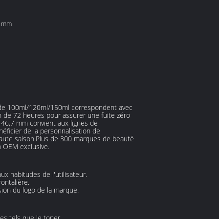
8 mm
és de 100ml/120ml/150ml correspondent avec
n de 72 heures pour assurer une fuite zéro
8-46,7 mm convient aux lignes de
ficier de la personnalisation de
 haute saison.Plus de 300 marques de beauté
on OEM exclusive.
ux habitudes de l'utilisateur.
ontalière.
sion du logo de la marque.
es tels que le toner.