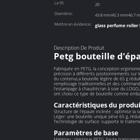
Le fil:
20
Diamètre:
43.8 mm/45.3 mm/46.7 
Mettre en évidence:
glass perfume roller 
Description De Produit
Petg bouteille d'ép
Fabriquée en PETG, la conception ergonomiq
précision à différents positionnements sur 
du contenuLa bouteille légère de 65 g rédui
remplissage traditionnelles.et des command
l'estampage à chaud/écran à soie du LOGO, 
ont choisi ce type de bouteille comme embal
Caractéristiques du produi
Structure de l'épaule inclinée : optimise la 
Léger: une bouteille unique pèse 65 g, rédui
Technologie de surface: supporte le traitem
Paramètres de base
Matériau : plastique PETG, haute transparen