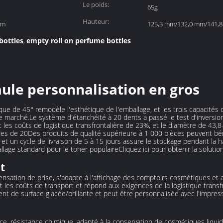
Le poids:
65g
Hauteur:
mm
125,3 mm/132,0 mm/141,
bottles
empty roll on perfume bottles
,
aule personnalisation en gros
ue de 45° remodèle l'esthétique de l'emballage, et les trois capacit
le marché.Le système d'étanchéité à 20 dents a passé le test d'inversio
t les coûts de logistique transfrontalière de 23%, et le diamètre de 43,
es de 20Des produits de qualité supérieure à 1 000 pièces peuvent béné
et un cycle de livraison de 5 à 15 jours assure le stockage pendant la
lage standard pour le toner populaireCliquez ici pour obtenir la soluti
t
sensation de prise, s'adapte à l'affichage des comptoirs cosmétiques et a
t les coûts de transport et répond aux exigences de la logistique transfr
ent de surface glacée/brillante et peut être personnalisée avec l'impres
ce, résistance chimique, adapté à la conservation de cosmétiques liquid