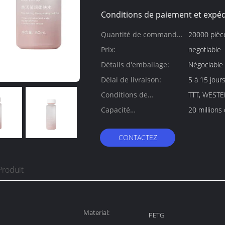
Conditions de paiement et expéd
Quantité de commande
20000 pièc
min:
Prix:
negotiable
Détails d'emballage:
Négociable
Délai de livraison:
5 à 15 jour
Conditions de
TTT, WESTE
paiement:
Capacité
20 millions
d'approvisionnement:
CONTACTEZ
Produit
Material:
PETG