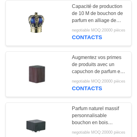
Capacité de production
de 10 M de bouchon de
29
parfum en alliage de
Capuchon à
zinc
negotiable MOQ:20000 pièces
CONTACTS
parfums
Augmentez vos primes
de produits avec un
capuchon de parfum en
bois de couleur bois
48
negotiable MOQ:20000 pièces
d'origine
CONTACTS
Pompe de
pulvérisateur de
Parfum naturel massif
personnalisable
brume
bouchon en bois
Bouchon de parfum
negotiable MOQ:20000 pièces
Cendre Noix de rose