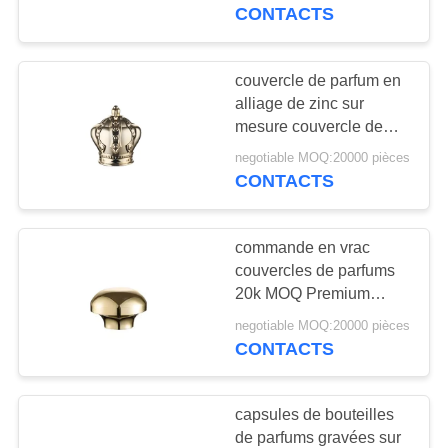
PROPOS
intégré pour la
CONTACTS
résistance à la
DE
température
NOUS
couvercle de parfum en
84
alliage de zinc sur
Flacons compte-
mesure couvercle de
VISITE
parfum de luxe OEM 30
gouttes d'huile
negotiable MOQ:20000 pièces
DE
jours de livraison
CONTACTS
L'USINE
essentielle
commande en vrac
CONTRÔLE
couvercles de parfums
QUALITÉ
20k MOQ Premium
36
Parfums Cap OEM
negotiable MOQ:20000 pièces
bouteilles vides de
fabricant d'accessoires
CONTACTS
CONTACTEZ-
de parfums
vernis à ongles
NOUS
capsules de bouteilles
de parfums gravées sur