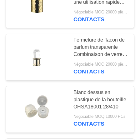
une utilisation rapide
Cap en plastique
Négociable MOQ:20000 pièces
CONTACTS
Fermeture de flacon de
parfum transparente
Combinaison de verre à
haute transparence et
Négociable MOQ:20000 pièces
d'alliage de zinc pour
CONTACTS
une excellente pureté
optique et une
résistance mécanique
Blanc dessus en
plastique de la bouteille
OHSA18001 28/410
Négociable MOQ:10000 PCs
CONTACTS