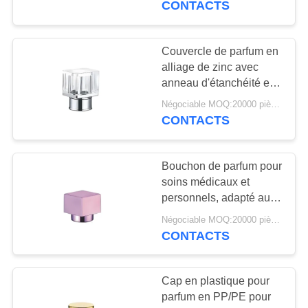
CONTACTS
63
Couvercle de parfum en
Pompes à lotion
alliage de zinc avec
anneau d'étanchéité en
silicone pour résistance
Négociable MOQ:20000 pièces
à la température et
CONTACTS
protection
Bouchon de parfum pour
13
soins médicaux et
personnels, adapté aux
Une gouttelette.
produits de soins
Négociable MOQ:20000 pièces
médicaux et personnels,
CONTACTS
convenant à différentes
tailles de flacons
Cap en plastique pour
parfum en PP/PE pour