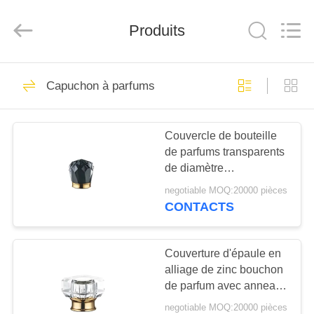
Industry
Co.,
Ltd.
All
Produits
Rights
Reserved.
Developed
by
MAISON
ECER
122
Capuchon à parfums
petit pain vide sur
PRODUITS
des bouteilles de
Couvercle de bouteille
de parfums transparents
parfum
VIDÉOS
de diamètre
personnalisable Variété
negotiable MOQ:20000 pièces
de 18-35 mm Cap de
LE
CONTACTS
parfum pour polyvalent
168
SPECTACLE
Bouteilles de
VR
Couverture d'épaule en
alliage de zinc bouchon
parfums en verre
de parfum avec anneau
À
d'étanchéité en silicone
vides
negotiable MOQ:20000 pièces