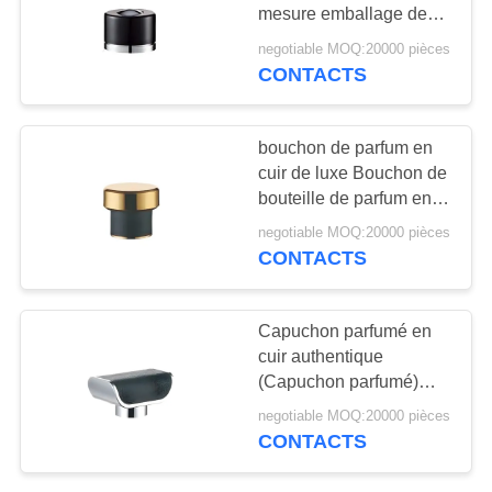
NOUVELLES
mesure emballage de
parfums de luxe
negotiable MOQ:20000 pièces
CAS
CONTACTS
76
Bouteilles vides de
DEMANDEZ
bouchon de parfum en
soins de la peau
cuir de luxe Bouchon de
UN
bouteille de parfum en
DEVIS
cuir authentique OEM
negotiable MOQ:20000 pièces
Comment empêcher le
CONTACTS
parfum de s'évaporer du
PLAN
bouchon en cuir
10
DU
Capuchon parfumé en
Des récipients vides
SITE
cuir authentique
(Capuchon parfumé)
de rouge à lèvres
première couche
negotiable MOQ:20000 pièces
PRIVACY
personnalisation en cuir
CONTACTS
de vache
POLICY