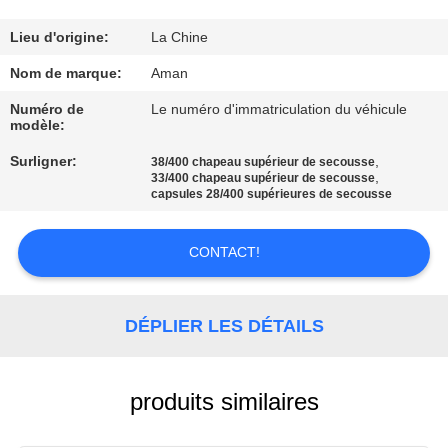
PROPOS
DE
Lieu d'origine:
La Chine
NOUS
Nom de marque:
Aman
Numéro de
Le numéro d'immatriculation du véhicule
modèle:
VISITE
Surligner:
,
DE
38/400 chapeau supérieur de secousse
,
33/400 chapeau supérieur de secousse
L'USINE
capsules 28/400 supérieures de secousse
CONTACT!
CONTRÔLE
QUALITÉ
DÉPLIER LES DÉTAILS
CONTACTEZ-
NOUS
produits similaires