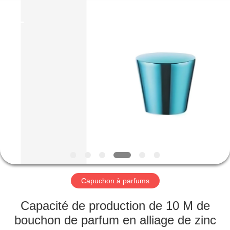
Industry
Co.,
Ltd.
All
Rights
Reserved.
Developed
by
MAISON
ECER
PRODUITS
VIDÉOS
LE
SPECTACLE
VR
Capuchon à parfums
Capacité de production de 10 M de
À
bouchon de parfum en alliage de zinc