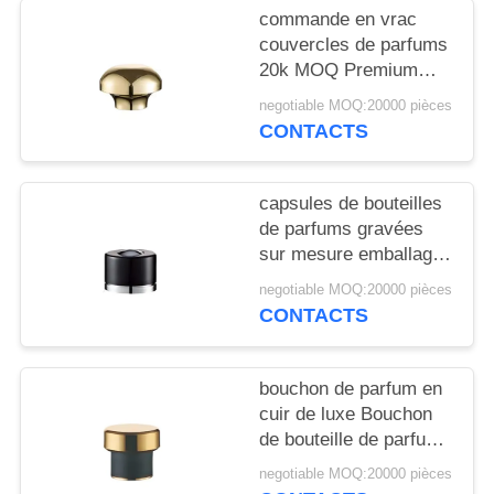
NOUVELLES
commande en vrac
couvercles de parfums
20k MOQ Premium
CAS
Parfums Cap OEM
negotiable MOQ:20000 pièces
fabricant d'accessoires
CONTACTS
DEMANDEZ
de parfums
UN
capsules de bouteilles
DEVIS
de parfums gravées
sur mesure emballage
de parfums de luxe
PLAN
negotiable MOQ:20000 pièces
CONTACTS
DU
SITE
bouchon de parfum en
cuir de luxe Bouchon
PRIVACY
de bouteille de parfum
POLICY
en cuir authentique
negotiable MOQ:20000 pièces
OEM Comment