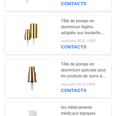
PROPOS
OEM Pompes à double
CONTACTS
structure certifiées
DE
REACH UE
NOUS
Tête de pompe en
84
aluminium légère,
Flacons compte-
adaptée aux bouteilles
VISITE
en verre, tout compris
gouttes d'huile
negotiable MOQ:10000
DE
CONTACTS
L'USINE
essentielle
Tête de pompe en
CONTRÔLE
aluminium spéciale pour
QUALITÉ
les produits de soins de
36
la peau pour hommes
negotiable MOQ:10000
bouteilles vides de
Fournir une gravure de
CONTACTS
CONTACTEZ-
LOGO / une
vernis à ongles
personnalisation des
NOUS
couleurs
les médicaments
médicaux topiques