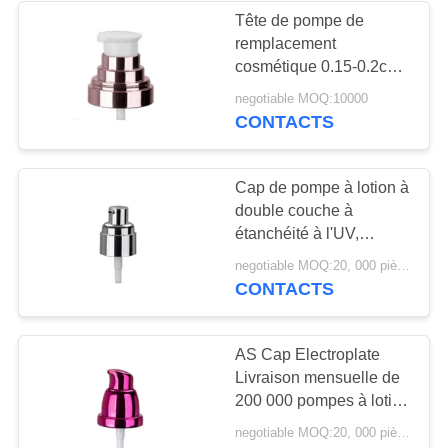
Tête de pompe de
remplacement
29
cosmétique 0.15-0.2cc
Capuchon à
type universel pompe à
negotiable MOQ:10000
lotion en électroplate PP
CONTACTS
parfums
ressort en acier
inoxydable
Cap de pompe à lotion à
double couche à
étanchéité à l'UV,
volume de pompe de 0,2
48
negotiable MOQ:20, 000 pièces (la personnalisation des lots mixtes est prise en charge)
cc
CONTACTS
Pompe de
pulvérisateur de
AS Cap Electroplate
Livraison mensuelle de
brume
200 000 pompes à lotion
personnalisées OEM
negotiable MOQ:20, 000 pièces (la personnalisation des lots mixtes est prise en charge)