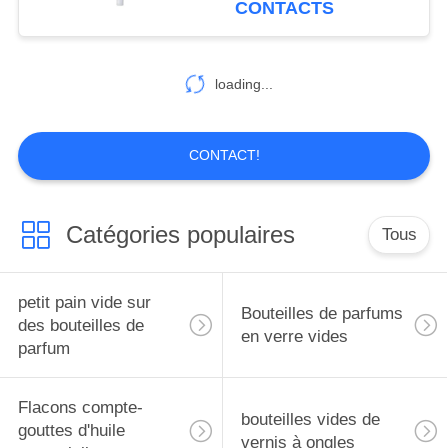
CONTACTS
63
loading...
Pompes à lotion
CONTACT!
Catégories populaires
Tous
13
Une gouttelette.
petit pain vide sur
Bouteilles de parfums
des bouteilles de
en verre vides
parfum
Flacons compte-
bouteilles vides de
gouttes d'huile
vernis à ongles