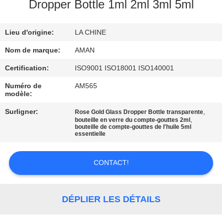
PROPOS
Dropper Bottle 1ml 2ml 3ml 5ml
DE
Lieu d'origine:
LA CHINE
NOUS
Nom de marque:
AMAN
VISITE
Certification:
ISO9001 ISO18001 ISO140001
DE
Numéro de
AM565
modèle:
L'USINE
Surligner:
,
Rose Gold Glass Dropper Bottle transparente
,
bouteille en verre du compte-gouttes 2ml
bouteille de compte-gouttes de l'huile 5ml
CONTRÔLE
essentielle
QUALITÉ
CONTACT!
CONTACTEZ-
NOUS
DÉPLIER LES DÉTAILS