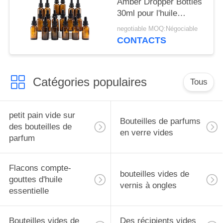
Amber Dropper Bottles
30ml pour l'huile
essentielle
negotiable MOQ:Négociable
CONTACTS
Catégories populaires
Tous
petit pain vide sur
Bouteilles de parfums
des bouteilles de
en verre vides
parfum
Flacons compte-
bouteilles vides de
gouttes d'huile
vernis à ongles
essentielle
Bouteilles vides de
Des récipients vides