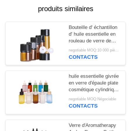
NOUVELLES
produits similaires
CAS
Bouteille d' échantillon
d' huile essentielle en
DEMANDEZ
rouleau de verre de
UN
couleur 2 ml 3 ml 5 ml
negotiable MOQ:10 000 pièces
CONTACTS
DEVIS
PLAN
huile essentielle givrée
en verre d'épaule plate
DU
cosmétique cylindrique
SITE
d'essence de bouteille
negotiable MOQ:Négociable
du compte-gouttes
CONTACTS
30ml
PRIVACY
POLICY
Verre d'Aromatherapy