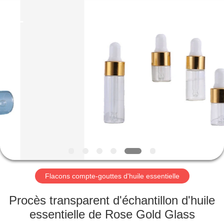
Industry
Co.,
Ltd.
All
Rights
Reserved.
Developed
by
MAISON
ECER
PRODUITS
VIDÉOS
LE
SPECTACLE
VR
Flacons compte-gouttes d'huile essentielle
Procès transparent d'échantillon d'huile
À
essentielle de Rose Gold Glass