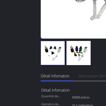
Détail Infomation
Description De 
Détail Infomation
Quantité de
50000 pièces
commande min:
diamètre de
32,5 millimètres