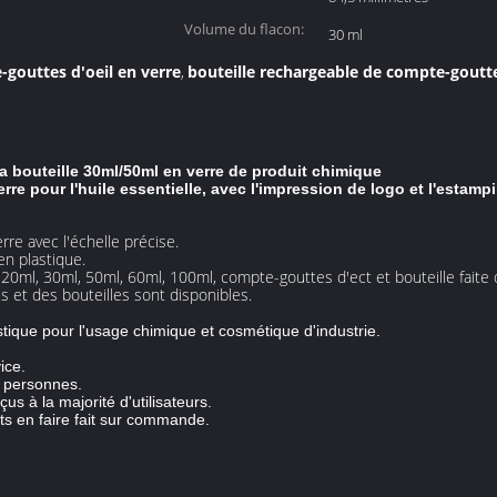
Volume du flacon:
30 ml
-gouttes d'oeil en verre
bouteille rechargeable de compte-goutt
,
 bouteille 30ml/50ml en verre de produit chimique
re pour l'huile essentielle, avec l'impression de logo et l'estamp
re avec l'échelle précise.
n plastique.
20ml, 30ml, 50ml, 60ml, 100ml, compte-gouttes d'ect et bouteille faite d
 et des bouteilles sont disponibles.
stique pour l'usage chimique et cosmétique d'industrie.
ice.
s personnes.
çus à la majorité d'utilisateurs.
s en faire fait sur commande.