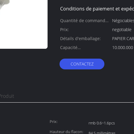
Conditions de paiement et expéd
Quantité de commande
Négociable
min:
Prix:
negotiable
Détails d'emballage:
PAPIER CA
Capacité
10.000.000
d'approvisionnement:
CONTACTEZ
Produit
Prix:
rmb 0.6~1.6pcs
Hauteur du flacon:
84,5 millimètres