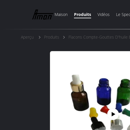
Maison
Produits
Vidéos
Le Spec
Aperçu
Produits
Flacons Compte-Gouttes D'huile E