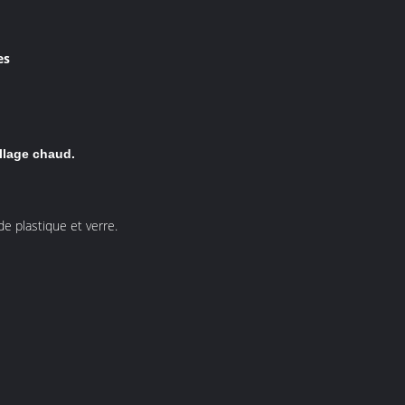
es
illage chaud.
e plastique et verre.