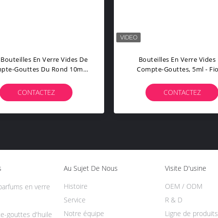
Bouteilles En Verre Vides De
Bouteilles En Verre Vides
pte-Gouttes Du Rond 10ml
Compte-Gouttes, 5ml - Fio
15ml 100ml
100ml En Verre Ambres Ave
Compte-Gouttes
CONTACTEZ
CONTACTEZ
s
Au Sujet De Nous
Visite D'usine
Histoire
OEM / ODM
 parfums en verre
Service
R & D
Notre équipe
Ligne de produits
e-gouttes d'huile