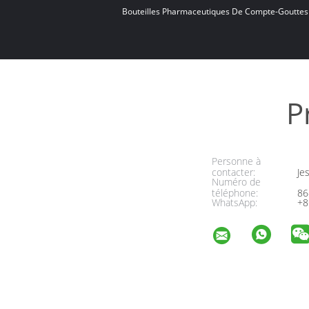
Bouteilles Pharmaceutiques De Compte-Gouttes
P
Personne à
contacter:
Jes
Numéro de
téléphone:
86
WhatsApp:
+8