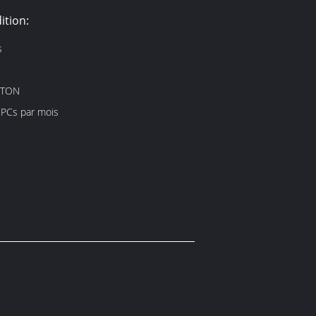
ition:
s
RTON
 PCs par mois