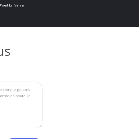
'oeil En Verre
us