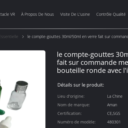
tacle VR
À Propos De Nous
Visite De L'usine
Contrôle Qualité
ssentielle
le compte-gouttes 30ml/50ml en verre fait sur commande
le compte-gouttes 30m
fait sur commande met
bouteille ronde avec l
Détails sur le produit:
Lieu d'origine:
La Chine
Nom de marque:
Aman
Certification:
CE,SGS
Numéro de modèle:
480301