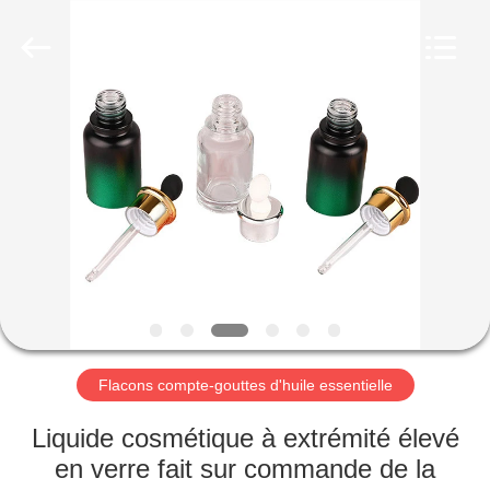
Industry
Co.,
Ltd.
All
Rights
Reserved.
Developed
by
MAISON
ECER
PRODUITS
VIDÉOS
LE
SPECTACLE
VR
Flacons compte-gouttes d'huile essentielle
Liquide cosmétique à extrémité élevé
À
en verre fait sur commande de la