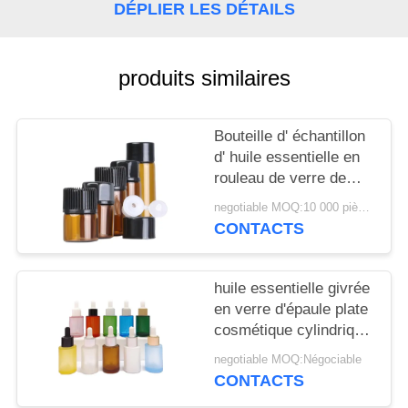
NOUVELLES
DÉPLIER LES DÉTAILS
CAS
produits similaires
DEMANDEZ
Bouteille d' échantillon
UN
d' huile essentielle en
DEVIS
rouleau de verre de
couleur 2 ml 3 ml 5 ml
negotiable MOQ:10 000 pièces
CONTACTS
PLAN
DU
huile essentielle givrée
SITE
en verre d'épaule plate
cosmétique cylindrique
d'essence de bouteille
PRIVACY
negotiable MOQ:Négociable
du compte-gouttes
CONTACTS
POLICY
30ml