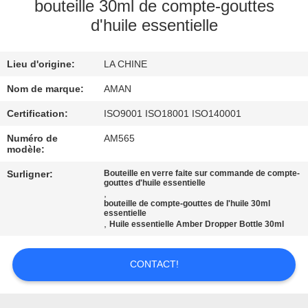
PROPOS
bouteille 30ml de compte-gouttes
d'huile essentielle
DE
NOUS
Lieu d'origine:
LA CHINE
VISITE
Nom de marque:
AMAN
DE
Certification:
ISO9001 ISO18001 ISO140001
L'USINE
Numéro de
AM565
modèle:
Surligner:
Bouteille en verre faite sur commande de compte-
CONTRÔLE
gouttes d'huile essentielle
,
QUALITÉ
bouteille de compte-gouttes de l'huile 30ml
essentielle
,
Huile essentielle Amber Dropper Bottle 30ml
CONTACTEZ-
CONTACT!
NOUS