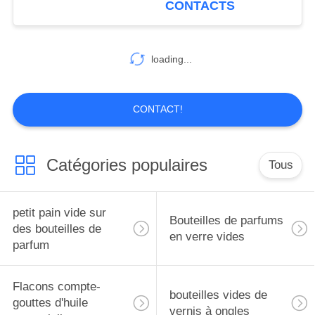
CONTACTS
63
loading...
Pompes à lotion
CONTACT!
Catégories populaires
Tous
13
Une gouttelette.
petit pain vide sur
Bouteilles de parfums
des bouteilles de
en verre vides
parfum
Flacons compte-
bouteilles vides de
gouttes d'huile
vernis à ongles