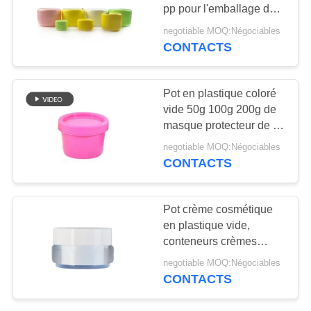
NOUVELLES
pp pour l'emballage de
crème de soins de la
negotiable MOQ:Négociables
peau
CAS
CONTACTS
76
Bouteilles vides de
DEMANDEZ
Pot en plastique coloré
soins de la peau
vide 50g 100g 200g de
UN
masque protecteur de pp
DEVIS
pour l'emballage de
negotiable MOQ:Négociables
crème de soins de la
CONTACTS
peau
PLAN
10
DU
Pot crème cosmétique
Des récipients vides
SITE
en plastique vide,
conteneurs crèmes
de rouge à lèvres
cosmétiques de soins de
negotiable MOQ:Négociables
PRIVACY
la peau
CONTACTS
POLICY