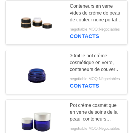
Conteneurs en verre
vides de crème de peau
29
de couleur noire portatifs
Capuchon à
avec le couvercle assorti
negotiable MOQ:Négociables
CONTACTS
parfums
30ml le pot crème
cosmétique en verre,
conteneurs de couvercle
à visser pour écrème et
48
negotiable MOQ:Négociables
des lotions
CONTACTS
Pompe de
pulvérisateur de
Pot crème cosmétique
en verre de soins de la
brume
peau, conteneurs
crèmes en verre vides
negotiable MOQ:Négociables