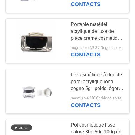
PROPOS
CONTACTS
DE
NOUS
Portable matériel
84
acrylique de luxe de
Flacons compte-
place crème cosmétique
VISITE
de pot de noir de 50ml
gouttes d'huile
negotiable MOQ:Négociables
DE
1oz
CONTACTS
L'USINE
essentielle
Le cosmétique à double
CONTRÔLE
paroi acrylique rond
QUALITÉ
cogne 5g - poids léger
36
du volume 100g
negotiable MOQ:Négociables
bouteilles vides de
CONTACTS
CONTACTEZ-
vernis à ongles
NOUS
Pot cosmétique lisse
coloré 30g 50g 100g de