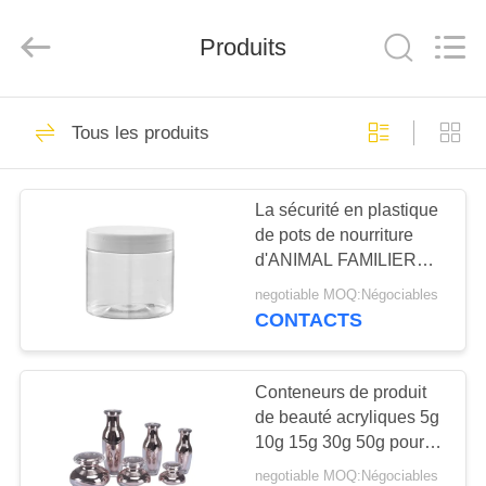
Aman
Industry
Co.,
Ltd.
Produits
All
Rights
Reserved.
Developed
MAISON
by
122
ECER
Tous les produits
petit pain vide sur
PRODUITS
des bouteilles de
La sécurité en plastique
de pots de nourriture
parfum
VIDÉOS
d'ANIMAL FAMILIER
transparent adaptent la
negotiable MOQ:Négociables
conception aux besoins
LE
CONTACTS
du client pour le
168
SPECTACLE
stockage de casse-
Bouteilles de
VR
croûte
Conteneurs de produit
de beauté acryliques 5g
parfums en verre
10g 15g 30g 50g pour
À
l'emballage cosmétique
vides
negotiable MOQ:Négociables