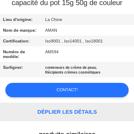
PROPOS
capacité du pot 15g 50g de couleur
DE
Lieu d'origine:
La Chine
NOUS
Nom de marque:
AMAN
VISITE
Certification:
Iso9001 , Iso14001 , Iso18001
DE
Numéro de
AM594
modèle:
L'USINE
Surligner:
,
conteneurs de crème de peau
Récipients crèmes cosmétiques
CONTRÔLE
QUALITÉ
CONTACT!
CONTACTEZ-
DÉPLIER LES DÉTAILS
NOUS