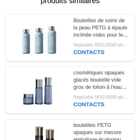
produits similaires
NOUVELLES
Bouteilles de soins de
CAS
la peau PETG à épaule
inclinée vides pour les
DEMANDEZ
marques haut de
Négociable MOQ:20000 pièces
gamme avec
UN
CONTACTS
impression CMYK et
DEVIS
structure à triple sceau
20 000 MOQ
cosmétiques opaques
glacés bouteille vide
PLAN
gros de lotion à l'eau
DU
crème de taille dédiée
Négociable MOQ:20000 pièces
SITE
bouteille 20 dents
CONTACTS
personnalisée
PRIVACY
bouteilles PETG
POLICY
opaques sur mesure
emballage écologique