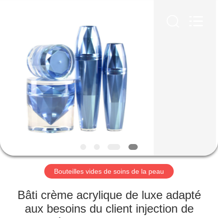
Co.,
Ltd.
All
Rights
Reserved.
Developed
by
ECER
MAISON
PRODUITS
VIDÉOS
LE
SPECTACLE
VR
Bouteilles vides de soins de la peau
Bâti crème acrylique de luxe adapté
À
aux besoins du client injection de