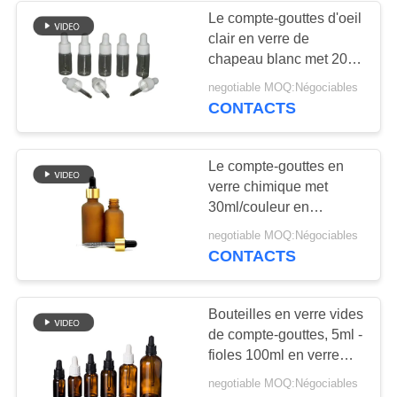
Le compte-gouttes d'oeil
clair en verre de
chapeau blanc met 20ml
en bouteille 30ml 50ml
negotiable MOQ:Négociables
avec l'échelle précise
CONTACTS
Le compte-gouttes en
verre chimique met
30ml/couleur en
bouteille adaptée aux
negotiable MOQ:Négociables
besoins du client par
CONTACTS
50ml avec le chapeau
sans danger pour les
enfants
Bouteilles en verre vides
de compte-gouttes, 5ml -
fioles 100ml en verre
ambres avec le compte-
negotiable MOQ:Négociables
gouttes