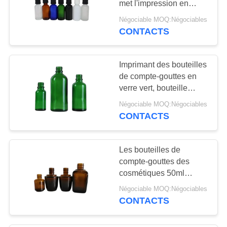
met l'impression en
bouteille de logo de
Négociable MOQ:Négociables
couvercle à visser
CONTACTS
disponible
Imprimant des bouteilles
de compte-gouttes en
verre vert, bouteille
médicale en verre
Négociable MOQ:Négociables
20ml/de compte-gouttes
CONTACTS
30ml
Les bouteilles de
compte-gouttes des
cosmétiques 50ml
Brown avec sans danger
Négociable MOQ:Négociables
pour les
CONTACTS
enfants/chapardent le
chapeau de preuve