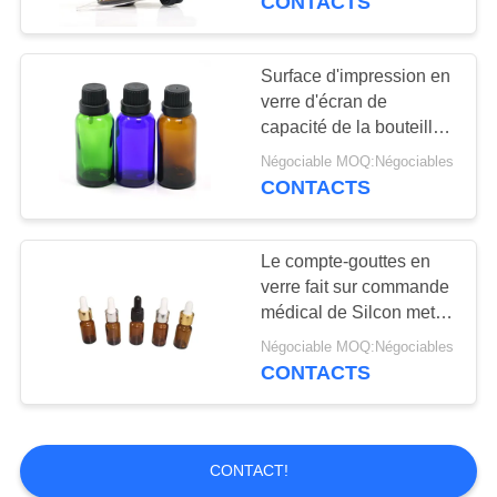
CONTACTS
Surface d'impression en
verre d'écran de
capacité de la bouteille
30ml de compte-gouttes
Négociable MOQ:Négociables
d'huile essentielle
CONTACTS
d'OEM
Le compte-gouttes en
verre fait sur commande
médical de Silcon met
15ml en bouteille avec
Négociable MOQ:Négociables
la couverture enduite par
CONTACTS
froid
CONTACT!