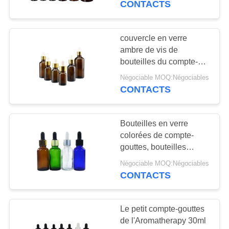
CONTACTS
couvercle en verre
ambre de vis de
bouteilles du compte-
gouttes 50ml pour
Négociable MOQ:Négociables
emballage
CONTACTS
chimique/cosmétique
Bouteilles en verre
colorées de compte-
gouttes, bouteilles
rondes de 1 compte-
Négociable MOQ:Négociables
gouttes de l'once 2 once
CONTACTS
4 once Boston
Le petit compte-gouttes
de l'Aromatherapy 30ml