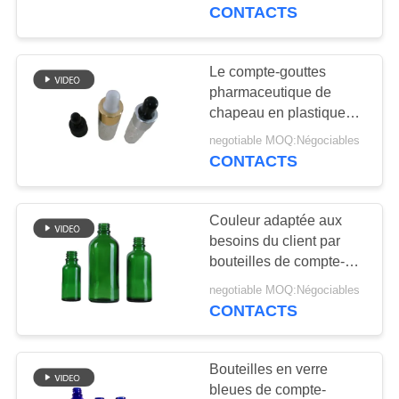
PROPOS
ISO9001
CONTACTS
DE
NOUS
Le compte-gouttes
pharmaceutique de
chapeau en plastique
VISITE
met la surface en
negotiable MOQ:Négociables
DE
bouteille d'impression
CONTACTS
faite sur commande
L'USINE
d'écran de volume
Couleur adaptée aux
CONTRÔLE
besoins du client par
QUALITÉ
bouteilles de compte-
gouttes d'oeil en verre
negotiable MOQ:Négociables
de couvercle de vis avec
CONTACTS
CONTACTEZ-
l'échelle précise
NOUS
Bouteilles en verre
bleues de compte-