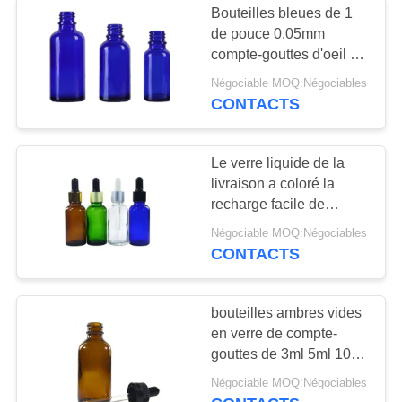
Bouteilles bleues de 1
de pouce 0.05mm
compte-gouttes d'oeil en
verre pour l'emballage
Négociable MOQ:Négociables
cosmétique
CONTACTS
Le verre liquide de la
livraison a coloré la
recharge facile de
bouteilles de compte-
Négociable MOQ:Négociables
gouttes 19 ml de volume
CONTACTS
de bouchée
bouteilles ambres vides
en verre de compte-
gouttes de 3ml 5ml 10ml
pour le produit
Négociable MOQ:Négociables
chimique/cosmétique