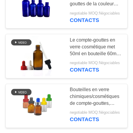
NOUVELLES
gouttes de la couleur
15ml, bouteilles de
negotiable MOQ:Négociables
compte-gouttes d'huile
CAS
CONTACTS
essentielle
DEMANDEZ
Le compte-gouttes en
verre cosmétique met
UN
50ml en bouteille 60ml
DEVIS
100ml avec la
negotiable MOQ:Négociables
certification d'OIN 9001
CONTACTS
PLAN
DU
Bouteilles en verre
SITE
chimiques/cosmétiques
de compte-gouttes,
bouteille 20ml en verre
negotiable MOQ:Négociables
PRIVACY
avec le chapeau
CONTACTS
d'Eyedropper
POLICY