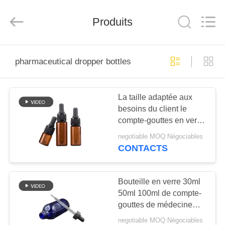
Aman
Industry
Co.,
Ltd.
Produits
All
Rights
Reserved.
Developed
MAISON
by
ECER
pharmaceutical dropper bottles
PRODUITS
La taille adaptée aux
besoins du client le
VIDÉOS
compte-gouttes en verre
de 20 ml met le cou en
negotiable MOQ:Négociables
bouteille de chapeau de
LE
CONTACTS
pp à l'intérieur du
SPECTACLE
diamètre 28.7mm
VR
Bouteille en verre 30ml
50ml 100ml de compte-
gouttes de médecine
À
avec la certification
negotiable MOQ:Négociables