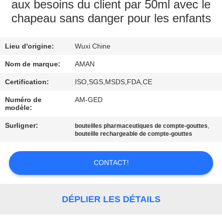
PROPOS
aux besoins du client par 50ml avec le
chapeau sans danger pour les enfants
DE
NOUS
Lieu d'origine:
Wuxi Chine
VISITE
Nom de marque:
AMAN
DE
Certification:
ISO,SGS,MSDS,FDA,CE
L'USINE
Numéro de
AM-GED
modèle:
Surligner:
,
bouteilles pharmaceutiques de compte-gouttes
CONTRÔLE
bouteille rechargeable de compte-gouttes
QUALITÉ
CONTACT!
CONTACTEZ-
NOUS
DÉPLIER LES DÉTAILS