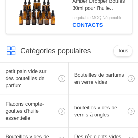
Amber Dropper Bottles
30ml pour l'huile
essentielle
negotiable MOQ:Négociable
CONTACTS
Catégories populaires
Tous
petit pain vide sur
Bouteilles de parfums
des bouteilles de
en verre vides
parfum
Flacons compte-
bouteilles vides de
gouttes d'huile
vernis à ongles
essentielle
Bouteilles vides de
Des récipients vides