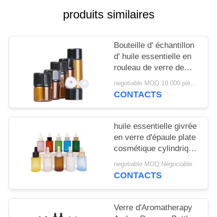
NOUVELLES
produits similaires
CAS
Bouteille d' échantillon
d' huile essentielle en
DEMANDEZ
rouleau de verre de
UN
couleur 2 ml 3 ml 5 ml
negotiable MOQ:10 000 pièces
CONTACTS
DEVIS
PLAN
huile essentielle givrée
en verre d'épaule plate
DU
cosmétique cylindrique
SITE
d'essence de bouteille
negotiable MOQ:Négociable
du compte-gouttes
CONTACTS
30ml
PRIVACY
POLICY
Verre d'Aromatherapy