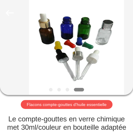
Industry
Co.,
Ltd.
All
Rights
Reserved.
Developed
by
MAISON
ECER
PRODUITS
VIDÉOS
LE
SPECTACLE
VR
Flacons compte-gouttes d'huile essentielle
Le compte-gouttes en verre chimique
À
met 30ml/couleur en bouteille adaptée