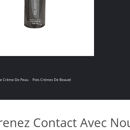
De Crème De Peau
Pots Crèmes De Beauté
renez Contact Avec No