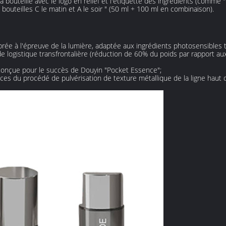
a bouteille avec le logo en relief et l'étiquette des ingrédients (comme 
bouteilles C le matin et A le soir " (50 ml + 100 ml en combinaison).
brée à l'épreuve de la lumière, adaptée aux ingrédients photosensibles t
 logistique transfrontalière (réduction de 60% du poids par rapport aux 
conçue pour le succès de Douyin "Pocket Essence";
ces du procédé de pulvérisation de texture métallique de la ligne haut