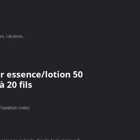
mm, 145.6mm,
r essence/lotion 50
 20 fils
viation civile).