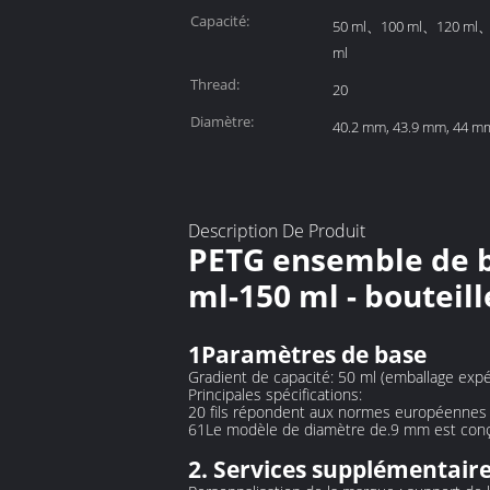
Capacité:
50 ml、100 ml、120 ml
ml
Thread:
20
Diamètre:
40.2 mm, 43.9 mm, 44 m
Description De Produit
PETG ensemble de bo
ml-150 ml - bouteill
1Paramètres de base
Gradient de capacité: 50 ml (emballage expér
Principales spécifications:
20 fils répondent aux normes européennes 
61Le modèle de diamètre de.9 mm est conçu
2. Services supplémentair