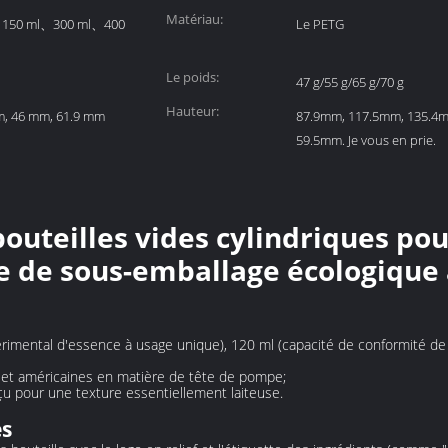
Matériau:
、150 ml、300 ml、400
Le PETG
Le poids:
47 g/55 g/65 g/70 g
Hauteur:
m, 46 mm, 61.9 mm
87.9mm, 117.5mm, 135.4
59.5mm. Je vous en prie.
uteilles vides cylindriques pou
e de sous-emballage écologique à
imental d'essence à usage unique), 120 ml (capacité de conformité de l'a
et américaines en matière de tête de pompe;
 pour une texture essentiellement laiteuse.
es