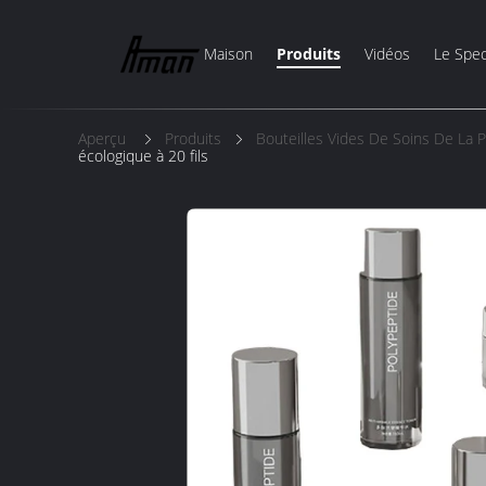
Maison
Produits
Vidéos
Le Spec
Aperçu
Produits
Bouteilles Vides De Soins De La 
écologique à 20 fils