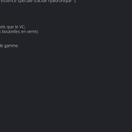
" essence spéciale d'acide hyaluronique ").
els que le VC;
bouteilles en verre).
 de gamme.