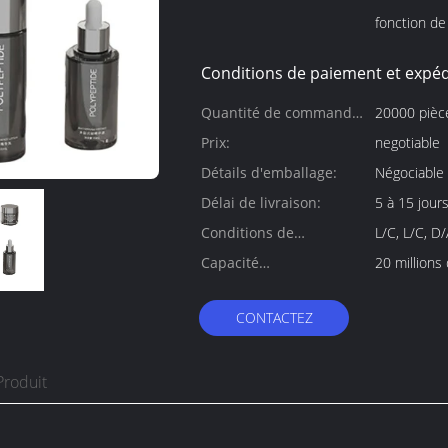
fonction de 
Conditions de paiement et expéd
Quantité de commande
20000 pièc
min:
Prix:
negotiable
Détails d'emballage:
Négociable
Délai de livraison:
5 à 15 jour
Conditions de
L/C, L/C, D
paiement:
Capacité
20 millions
d'approvisionnement:
CONTACTEZ
Produit