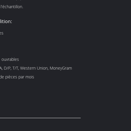
l'échantillon.
ition:
es
s ouvrables
/A, D/P, T/T, Western Union, MoneyGram
 de pièces par mois