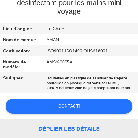
PROPOS
désinfectant pour les mains mini
voyage
DE
NOUS
Lieu d'origine:
La Chine
VISITE
Nom de marque:
AMAN
DE
Certification:
ISO9001 ISO1400 OHSA18001
L'USINE
Numéro de
AMSY-0005A
modèle:
Surligner:
,
Bouteilles en plastique de sanitiser de trapèze
CONTRÔLE
,
bouteilles en plastique du sanitiser 60ML
20/415 bouteille vide de jet d'aseptisant de main
QUALITÉ
CONTACT!
CONTACTEZ-
NOUS
DÉPLIER LES DÉTAILS