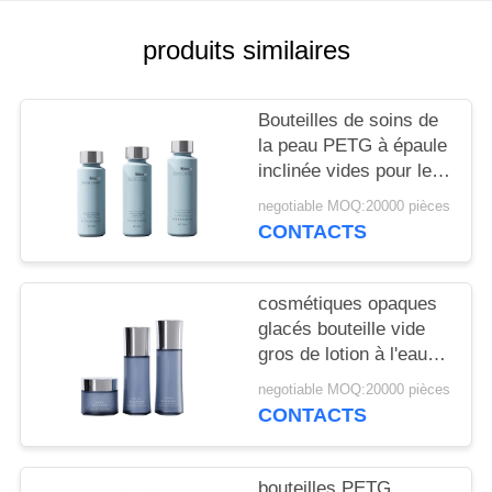
NOUVELLES
produits similaires
CAS
Bouteilles de soins de
DEMANDEZ
la peau PETG à épaule
inclinée vides pour les
UN
marques haut de
negotiable MOQ:20000 pièces
DEVIS
gamme avec
CONTACTS
impression CMYK et
structure à triple sceau
PLAN
20 000 MOQ
cosmétiques opaques
DU
glacés bouteille vide
gros de lotion à l'eau
SITE
crème de taille dédiée
negotiable MOQ:20000 pièces
bouteille 20 dents
CONTACTS
PRIVACY
personnalisée
POLICY
bouteilles PETG