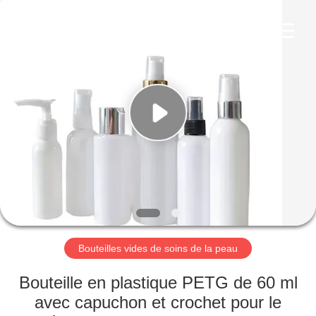
Co.,
Ltd.
All
Rights
Reserved.
Developed
by
ECER
MAISON
PRODUITS
VIDÉOS
LE
SPECTACLE
VR
Bouteilles vides de soins de la peau
Bouteille en plastique PETG de 60 ml
À
avec capuchon et crochet pour le