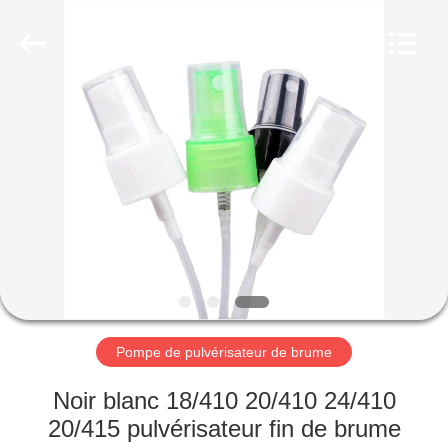
Industry
Co.,
Ltd.
All
Rights
Reserved.
Developed
by
MAISON
ECER
PRODUITS
VIDÉOS
LE
SPECTACLE
VR
Pompe de pulvérisateur de brume
Noir blanc 18/410 20/410 24/410
À
20/415 pulvérisateur fin de brume