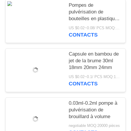
NOUVELLES
Pompes de
pulvérisation de
bouteilles en plastique
CAS
FCA 15 mm 14/410
US $0.02~0.08/ PCS MOQ:10000pcs
pour liquide de parfum
CONTACTS
DEMANDEZ
UN
Capsule en bambou de
DEVIS
jet de la brume 30ml
18mm 20mm 24mm
PLAN
US $0.02~0.1/ PCS MOQ:10000pcs
CONTACTS
DU
SITE
0.03ml-0.2ml pompe à
pulvérisation de
PRIVACY
brouillard à volume
POLICY
negotiable MOQ:20000 pièces