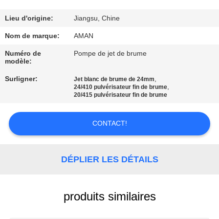
PROPOS
DE
Lieu d'origine:
Jiangsu, Chine
NOUS
Nom de marque:
AMAN
Numéro de
Pompe de jet de brume
modèle:
VISITE
Surligner:
,
DE
Jet blanc de brume de 24mm
,
24/410 pulvérisateur fin de brume
L'USINE
20/415 pulvérisateur fin de brume
CONTACT!
CONTRÔLE
QUALITÉ
DÉPLIER LES DÉTAILS
CONTACTEZ-
NOUS
produits similaires