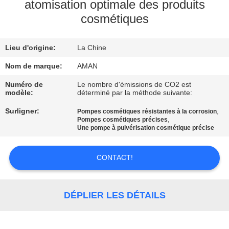
PROPOS
atomisation optimale des produits
cosmétiques
DE
NOUS
Lieu d'origine:
La Chine
VISITE
Nom de marque:
AMAN
DE
Numéro de
Le nombre d'émissions de CO2 est
modèle:
déterminé par la méthode suivante:
L'USINE
Surligner:
,
Pompes cosmétiques résistantes à la corrosion
,
Pompes cosmétiques précises
Une pompe à pulvérisation cosmétique précise
CONTRÔLE
QUALITÉ
CONTACT!
CONTACTEZ-
DÉPLIER LES DÉTAILS
NOUS