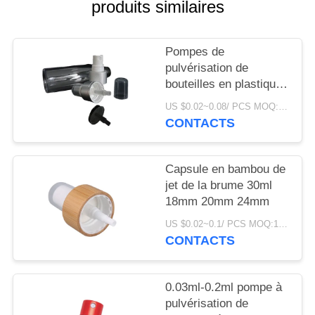
NOUVELLES
produits similaires
CAS
Pompes de
pulvérisation de
bouteilles en plastique
DEMANDEZ
FCA 15 mm 14/410
US $0.02~0.08/ PCS MOQ:10000pcs
UN
pour liquide de parfum
CONTACTS
DEVIS
Capsule en bambou de
PLAN
jet de la brume 30ml
18mm 20mm 24mm
DU
US $0.02~0.1/ PCS MOQ:10000pcs
SITE
CONTACTS
PRIVACY
0.03ml-0.2ml pompe à
POLICY
pulvérisation de