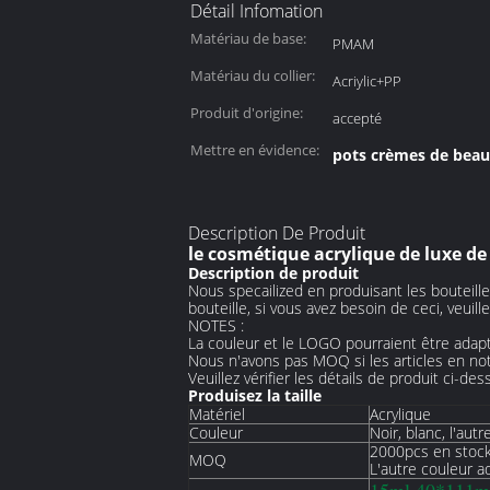
Détail Infomation
Matériau de base:
PMAM
Matériau du collier:
Acriylic+PP
Produit d'origine:
accepté
Mettre en évidence:
pots crèmes de beau
Description De Produit
le cosmétique acrylique de luxe de
Description de produit
Nous specailized en produisant les bouteill
bouteille, si vous avez besoin de ceci, veui
NOTES :
La couleur et le LOGO pourraient être adapté
Nous n'avons pas MOQ si les articles en not
Veuillez vérifier les détails de produit ci-des
Produisez la taille
Matériel
Acrylique
Couleur
Noir, blanc, l'au
2000pcs en stock 
MOQ
L'autre couleur a