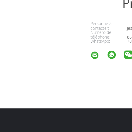
P
Personne à
contacter:
Jes
Numéro de
téléphone:
86
WhatsApp:
+8