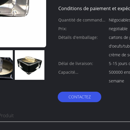
Conditions de paiement et expéd
Quantité de commande
Négociable
min:
Prix:
negotiable
Détails d'emballage:
cartons de 
d'oeufs/tub
crème de s
Délai de livraison:
5-15 jours d
Capacité
500000 ens
d'approvisionnement:
semaine
CONTACTEZ
Produit