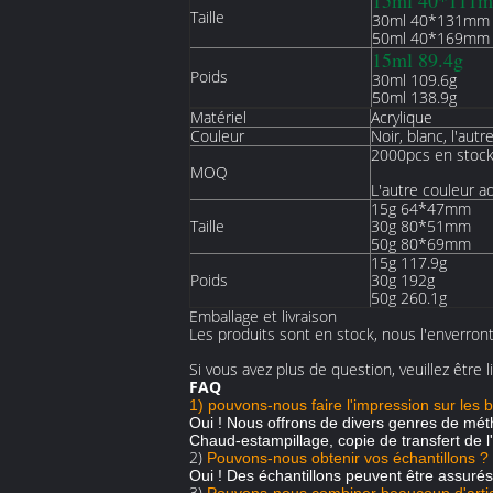
15ml 40*111
Taille
30ml 40*131mm
50ml 40*169mm
15ml 89.4g
Poids
30ml 109.6g
50ml 138.9g
Matériel
Acrylique
Couleur
Noir, blanc, l'au
2000pcs en stock 
MOQ
L'autre couleur a
15g 64*47mm
Taille
30g 80*51mm
50g 80*69mm
15g 117.9g
Poids
30g 192g
50g 260.1g
Emballage et livraison
Les produits sont en stock, nous l'enverron
Si vous avez plus de question, veuillez être 
FAQ
1) pouvons-nous faire l'impression sur les bo
Oui ! Nous offrons de divers genres de mét
Chaud-estampillage, copie de transfert de l'
2)
Pouvons-nous obtenir vos échantillons ?
Oui ! Des échantillons peuvent être assurés 
3)