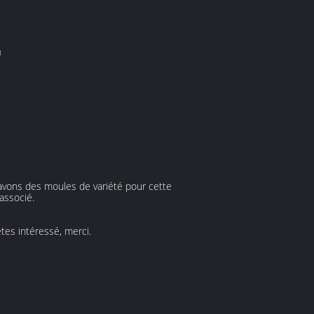
u
 avons des moules de variété pour cette
associé.
.
tes intéressé, merci.