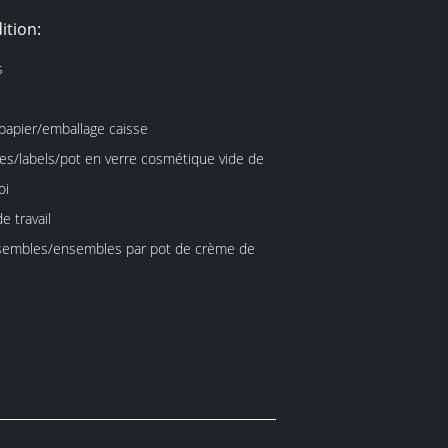
ition:
s
papier/emballage caisse
es/labels/pot en verre cosmétique vide de
oi
e travail
embles/ensembles par pot de crème de