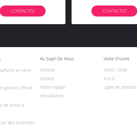
uteilles À Pompe Airless À
À Épaule Ronde
Épaule Ronde En PETG
CONTACTEZ
CONTACTEZ
s
Au Sujet De Nous
Visite D'usine
Histoire
OEM / ODM
 parfums en verre
Service
R & D
Notre équipe
Ligne de produits
e-gouttes d'huile
Intruduction
es de vernis à
 sur des bouteilles