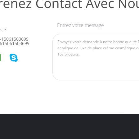
renez Contact Avec No
Entrez votre message
sie
-15061503699
615061503699