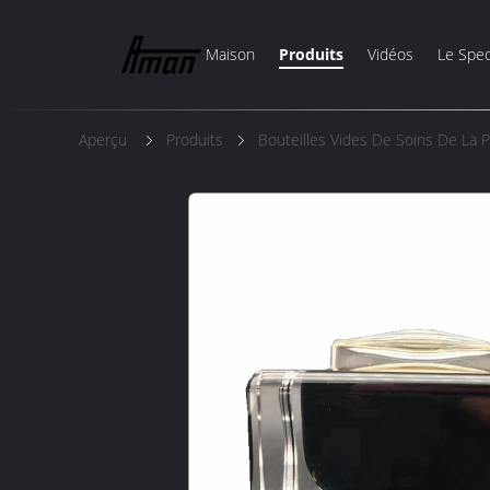
Maison
Produits
Vidéos
Le Spec
Aperçu
Produits
Bouteilles Vides De Soins De La 