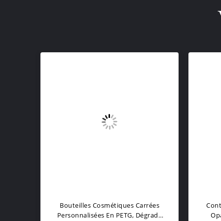
ques
Bouteilles Cosmétiques Carrées
Cont
les
Personnalisées En PETG, Dégradé
Opa