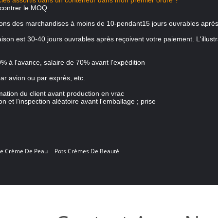
les assortis dans un conteneur dans mon premier ordre ?
rencontrer le MOQ
errons des marchandises à moins de 10-pendant15 jours ouvrables aprè
aison est 30-40 jours ouvrables après reçoivent votre paiement. L'illustr
0% à l'avance, salaire de 70% avant l'expédition
par avion ou par exprès, etc.
mation du client avant production en vrac
n et l'inspection aléatoire avant l'emballage ; prise
De Crème De Peau
Pots Crèmes De Beauté