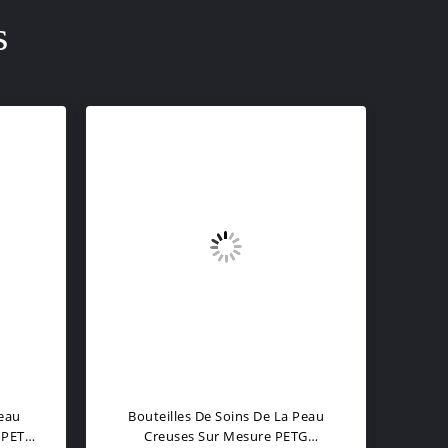
s
Peau
Bouteilles De Soins De La Peau
Bou
 PETG
Creuses Sur Mesure PETG
PETG