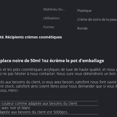
Matériau du
Plastique
bouchon:
Utilisation:
Crème de soins de la pea
Forme:
Ronde
té
Récipients crèmes cosmétiques
,
 place noire de 50ml 1oz écrème le pot d'emballage
es et les pots cosmétiques acryliques de luxe de haute qualité, et nous
llez ne pas hésiter à nous contacter. Nous sure vous obtiendrons un bon 
s aux besoins du client, si vous avez besoin, satisfont nous font savoir
re stock, satisfont ainsi soient libres pour nous demander que si vous ê
sous, merci.
tre couleur comme adaptée aux besoins du client
avec noir et blanc
daptée aux besoins du client est 5000pcs.