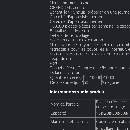
Nous sommes :
usine
OEM/ODM :
accepté
Échantillon :
Gratuit, préparer en une journ
Capacité d'approvisionnement
Capacité d'approvisionnement :
100000 pièces/pièces par semaine, la capaci
Emballage et livraison
Détails de l'emballage
boîte en carton d'exportation
Nous avons deux types de méthodes d'emballag
rétractable pour les bouteilles à l'intérieur,
nous utiliserons de petits sacs en plastique
l'expédition.
Port
Shanghai Yiwu, Guangzhou, n'importe quel p
Délai de livraison :
Quantité (pièces)
1 - 10000
>10000
Délai estimé (jour)
60
À négocier
informations sur le produit
Pot de crème cosm
Nom de l'article
couvercle rouge
Capacité
10g/20g/30g/50g/
Manière d'étanchéité
Couvercle en alum
Emballage de crème