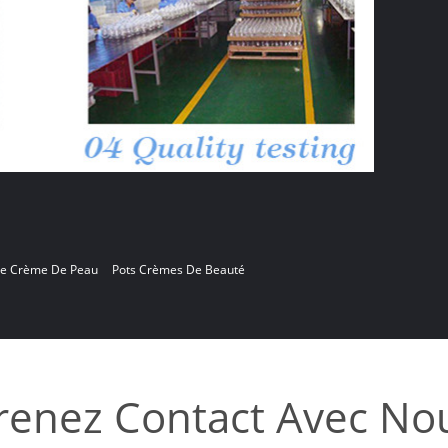
De Crème De Peau
Pots Crèmes De Beauté
renez Contact Avec No