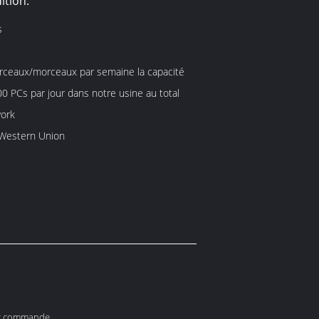
ition:
s
ceaux/morceaux par semaine la capacité
0 PCs par jour dans notre usine au total
work
, Western Union
sur commande