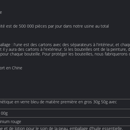
ée
té est de 500 000 pièces par jour dans notre usine au total
e : l'une est des cartons avec des séparateurs à l'intérieur, et chaque 
 et il y aura des cartons à l'extérieur. Si les bouteilles ont de la peintur
 pour chaque bouteille. Pour protéger les bouteilles, nous fabriquerons 
ort en Chine
étique en verre bleu de matière première en gros 30g 50g avec
100g
inium rouge
 et de lotion pour le soin de la peau, emballage d'huile essentielle,