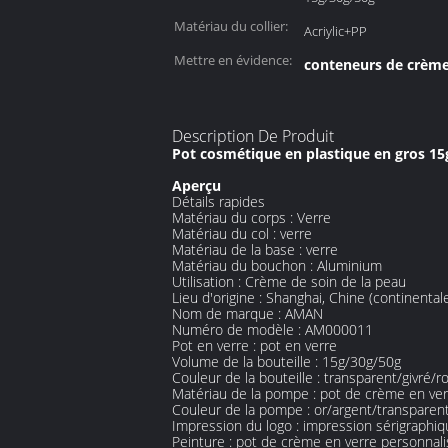
Matériau du collier:
Acriylic+PP
Mettre en évidence:
conteneurs de crèm
Description De Produit
Pot cosmétique en plastique en gros 15g
Aperçu
Détails rapides
Matériau du corps :
Verre
Matériau du col :
verre
Matériau de la base :
verre
Matériau du bouchon :
Aluminium
Utilisation :
Crème de soin de la peau
Lieu d'origine :
Shanghai, Chine (continental
Nom de marque :
AMAN
Numéro de modèle : AM000011
Pot en verre :
pot en verre
Volume de la bouteille :
15g/30g/50g
Couleur de la bouteille :
transparent/givré/r
Matériau de la pompe :
pot de crème en ver
Couleur de la pompe :
or/argent/transparen
Impression du logo :
impression sérigraphiq
Peinture :
pot de crème en verre personnali