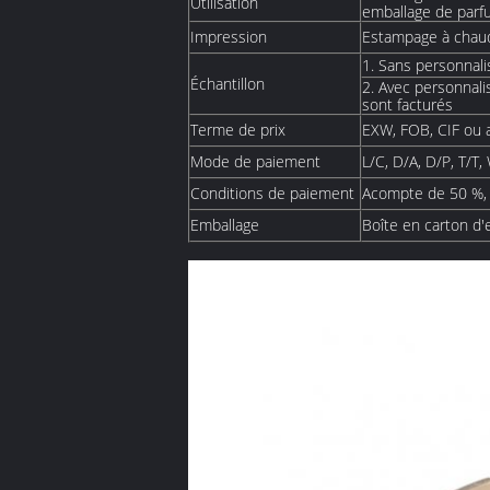
Utilisation
emballage de par
Impression
Estampage à chaud,
1. Sans personnalisa
Échantillon
2. Avec personnalis
sont facturés
Terme de prix
EXW, FOB, CIF ou 
Mode de paiement
L/C, D/A, D/P, T/T
Conditions de paiement
Acompte de 50 %, 
Emballage
Boîte en carton d'