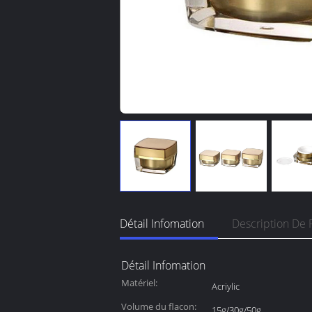
Détail Infomation
Description De 
Détail Infomation
Matériel:
Acriylic
Volume du flacon:
15g/30g/50g