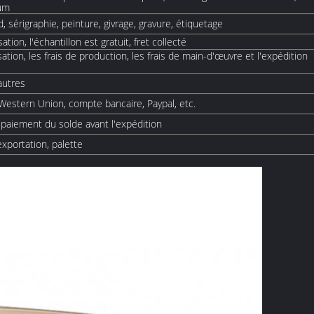
fum
 sérigraphie, peinture, givrage, gravure, étiquetage
tion, l'échantillon est gratuit, fret collecté
ation, les frais de production, les frais de main-d'œuvre et l'expédition
autres
, Western Union, compte bancaire, Paypal, etc.
paiement du solde avant l'expédition
exportation, palette