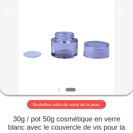
Co.,
Ltd.
All
Rights
Reserved.
Developed
by
ECER
MAISON
PRODUITS
VIDÉOS
LE
SPECTACLE
VR
Bouteilles vides de soins de la peau
30g / pot 50g cosmétique en verre
À
blanc avec le couvercle de vis pour la