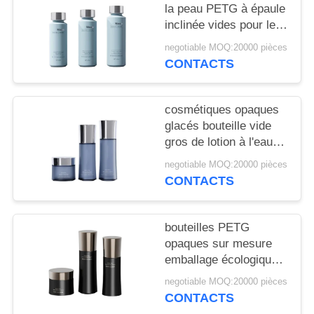
NOUVELLES
la peau PETG à épaule
inclinée vides pour les
marques haut de
CAS
negotiable MOQ:20000 pièces
gamme avec
CONTACTS
impression CMYK et
structure à triple sceau
DEMANDEZ
20 000 MOQ
cosmétiques opaques
UN
glacés bouteille vide
DEVIS
gros de lotion à l'eau
crème de taille dédiée
negotiable MOQ:20000 pièces
bouteille 20 dents
PLAN
CONTACTS
personnalisée
DU
SITE
bouteilles PETG
opaques sur mesure
emballage écologique
PRIVACY
de crème
negotiable MOQ:20000 pièces
POLICY
CONTACTS