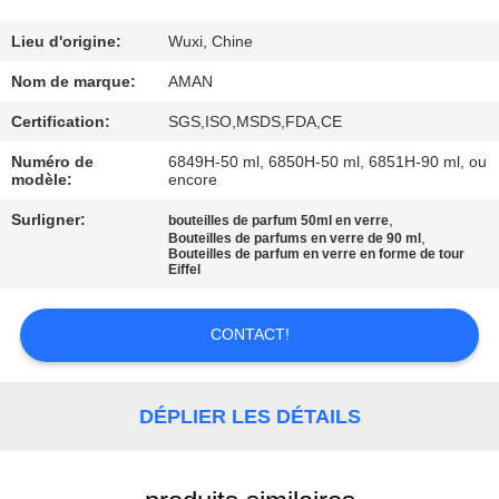
PROPOS
DE
Lieu d'origine:
Wuxi, Chine
NOUS
Nom de marque:
AMAN
Certification:
SGS,ISO,MSDS,FDA,CE
VISITE
Numéro de
6849H-50 ml, 6850H-50 ml, 6851H-90 ml, ou
modèle:
encore
DE
L'USINE
Surligner:
,
bouteilles de parfum 50ml en verre
,
Bouteilles de parfums en verre de 90 ml
Bouteilles de parfum en verre en forme de tour
Eiffel
CONTRÔLE
QUALITÉ
CONTACT!
CONTACTEZ-
DÉPLIER LES DÉTAILS
NOUS