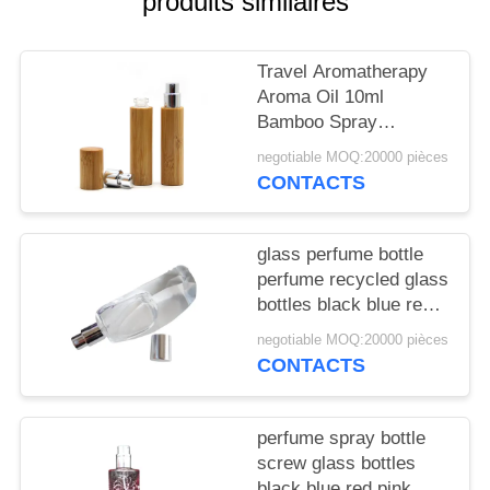
produits similaires
NOUVELLES
Travel Aromatherapy
CAS
Aroma Oil 10ml
Bamboo Spray
DEMANDEZ
Perfume Bottle With
negotiable MOQ:20000 pièces
Screw Spray Cap
UN
CONTACTS
DEVIS
glass perfume bottle
perfume recycled glass
PLAN
bottles black blue red
DU
pink green cap plastic
negotiable MOQ:20000 pièces
SITE
and metal
CONTACTS
PRIVACY
perfume spray bottle
POLICY
screw glass bottles
black blue red pink