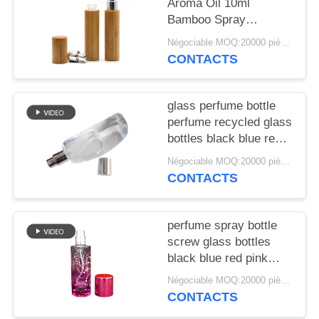
NOUVELLES
Aroma Oil 10ml
Bamboo Spray
Perfume Bottle With
Négociable MOQ:20000 pièces
CAS
Screw Spray Cap
CONTACTS
DEMANDEZ
glass perfume bottle
UN
perfume recycled glass
DEVIS
bottles black blue red
pink green cap plastic
Négociable MOQ:20000 pièces
and metal
CONTACTS
PLAN
DU
perfume spray bottle
SITE
screw glass bottles
black blue red pink
green cap plastic and
PRIVACY
Négociable MOQ:20000 pièces
metal
CONTACTS
POLICY