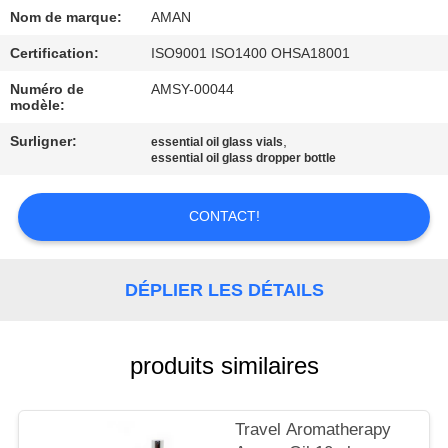
PROPOS
Nom de marque:
AMAN
DE
Certification:
ISO9001 ISO1400 OHSA18001
NOUS
Numéro de
AMSY-00044
modèle:
VISITE
Surligner:
,
essential oil glass vials
essential oil glass dropper bottle
DE
L'USINE
CONTACT!
CONTRÔLE
DÉPLIER LES DÉTAILS
QUALITÉ
CONTACTEZ-
produits similaires
NOUS
Travel Aromatherapy