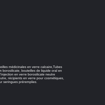
uteilles médicinales en verre calcaire,Tubes
 borosilicate, bouteilles de liquide oral en
injection en verre borosilicate neutre
eutre, récipients en verre pour cosmétiques,
our seringues préremplies.