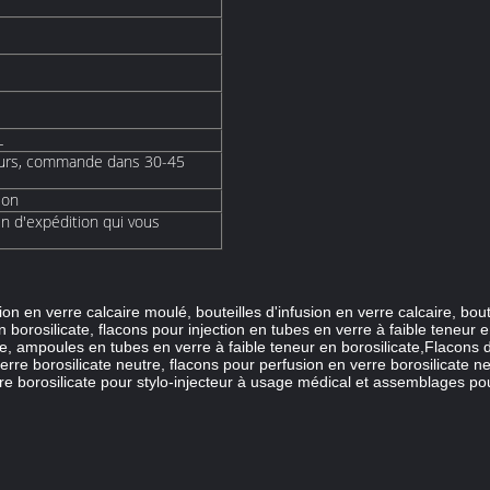
L
ours, commande dans 30-45
ion
n d'expédition qui vous
tion en verre calcaire moulé, bouteilles d'infusion en verre calcaire, bo
borosilicate, flacons pour injection en tubes en verre à faible teneur en
te, ampoules en tubes en verre à faible teneur en borosilicate,Flacons d'
rre borosilicate neutre, flacons pour perfusion en verre borosilicate n
rre borosilicate pour stylo-injecteur à usage médical et assemblages p