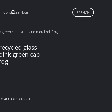
Contactez-Nous
FRENCH
 green cap plastic and metal roll frog
recycled glass
 pink green cap
frog
SO1400 OHSA18001
4