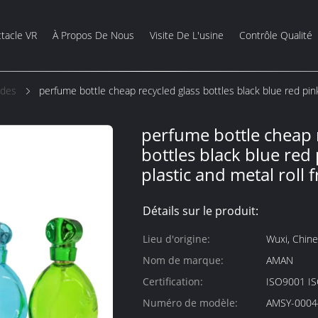
tacle VR
À Propos De Nous
Visite De L'usine
Contrôle Qualité
ides
perfume bottle cheap recycled glass bottles black blue red pink
perfume bottle cheap 
bottles black blue red
plastic and metal roll 
Détails sur le produit:
Lieu d'origine:
Wuxi, Chine
Nom de marque:
AMAN
Certification:
ISO9001 I
Numéro de modèle:
AMSY-0004