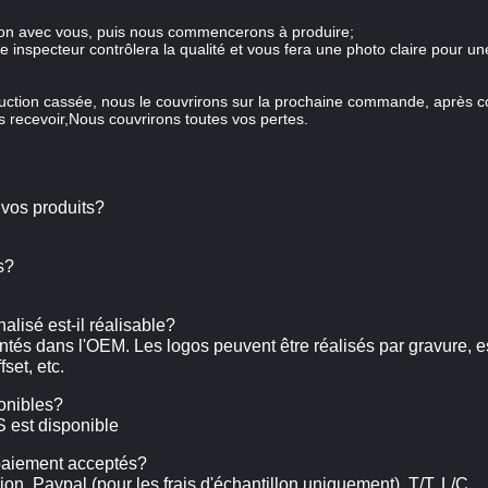
llon avec vous, puis nous commencerons à produire;
e inspecteur contrôlera la qualité et vous fera une photo claire pour u
duction cassée, nous le couvrirons sur la prochaine commande, après co
s recevoir,Nous couvrirons toutes vos pertes.
 vos produits?
s?
lisé est-il réalisable?
s dans l'OEM. Les logos peuvent être réalisés par gravure, e
set, etc.
onibles?
 est disponible
paiement acceptés?
, Paypal (pour les frais d'échantillon uniquement), T/T, L/C