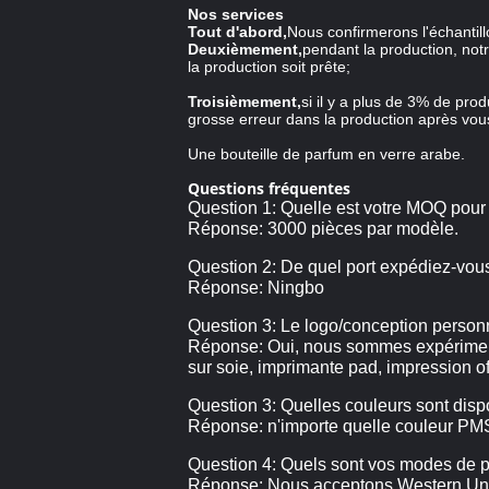
Nos services
Tout d'abord,
Nous confirmerons l'échanti
Deuxièmement,
pendant la production, notr
la production soit prête;
Troisièmement,
si il y a plus de 3% de pro
grosse erreur dans la production après vou
Une bouteille de parfum en verre arabe.
Questions fréquentes
Question 1: Quelle est votre MOQ pour
Réponse: 3000 pièces par modèle.
Question 2: De quel port expédiez-vou
Réponse: Ningbo
Question 3: Le logo/conception personna
Réponse: Oui, nous sommes expérimenté
sur soie, imprimante pad, impression off
Question 3: Quelles couleurs sont disp
Réponse: n'importe quelle couleur PMS
Question 4: Quels sont vos modes de 
Réponse: Nous acceptons Western Union