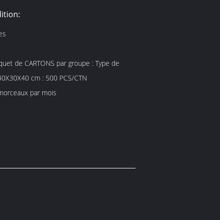
ition:
es
uet de CARTONS par groupe : Type de
40X30X40 cm : 500 PCS/CTN
orceaux par mois