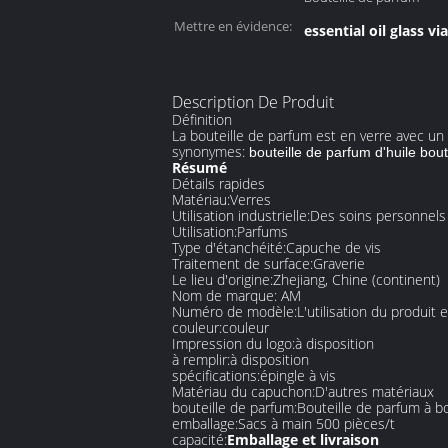
Mettre en évidence:
essential oil glass via
Description De Produit
Définition
La bouteille de parfum est en verre avec un
synonymes:
bouteille de parfum d'huile bou
Résumé
Détails rapides
Matériau:
Verres
Utilisation industrielle:
Des soins personnels
Utilisation:
Parfums
Type d'étanchéité:
Capuche de vis
Traitement de surface:
Graverie
Le lieu d'origine:
Zhejiang, Chine (continent)
Nom de marque: AM
Numéro de modèle:
L'utilisation du produit 
couleur:
couleur
Impression du logo:
à disposition
à remplir:
à disposition
spécifications:
épingle à vis
Matériau du capuchon:
D'autres matériaux
bouteille de parfum:
Bouteille de parfum à 
emballage:
Sacs à main 500 pièces/t
capacité:
Emballage et livraison