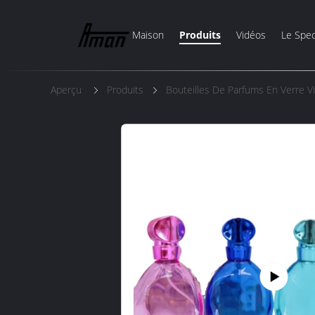
Maison
Produits
Vidéos
Le Spec
Aperçu
Produits
Bouteilles De Parfums En Verre V