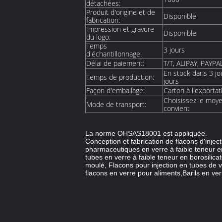
détachées:
Produit d'origine et de
Disponible
fabrication:
Impression et gravure
Disponible
du logo:
Temps
3 jours
d'échantillonnage:
Délai de paiement:
T/T, ALIPAY, PAYPA
En stock dans 3 j
Temps de production:
jours
Façon d'emballage:
Carton à l'exportat
Choisissez le moye
Mode de transport:
convient
La norme OHSAS18001 est appliquée.
Conception et fabrication de flacons d'injec
pharmaceutiques en verre à faible teneur en 
tubes en verre à faible teneur en borosilica
moulé, Flacons pour injection en tubes de ve
flacons en verre pour aliments,Barils en ve