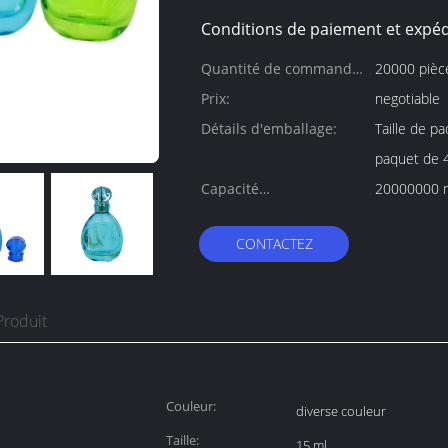
Conditions de paiement et expéd
Quantité de commande
20000 pièc
min:
Prix:
negotiable
Détails d'emballage:
Taille de paq
paquet de 
Capacité
20000000 m
d'approvisionnement:
CONTACTEZ
Produit
Couleur:
diverse couleur
Taille:
15 ml