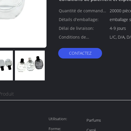
Quantité de commande
20000 pièc
min:
Détails d'emballage:
emballage s
Délai de livraison:
4-9 jours
Conditions de
L/C, D/A, D
paiement:
CONTACTEZ
Produit
Utilisation:
Parfums
Forme:
Carré