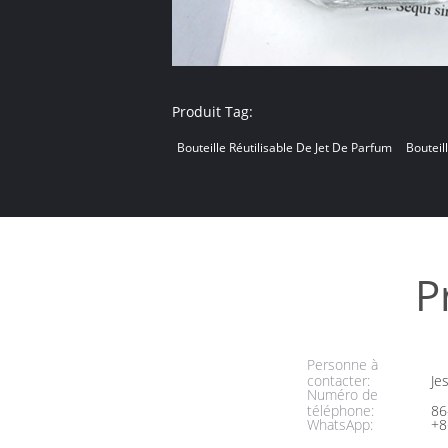
Produit Tag:
Bouteille Réutilisable De Jet De Parfum
Bouteil
P
Personne à
contacter:
Jes
Numéro de
téléphone:
86
WhatsApp:
+8