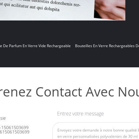
le De Parfum En Verre Vide Rechargeable
Bouteilles En Verre Rechargeables D
renez Contact Avec No
Entrez votre message
sie
-15061503699
615061503699