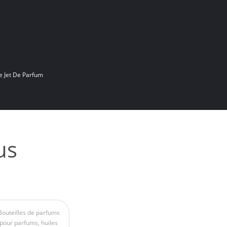
e Jet De Parfum
us