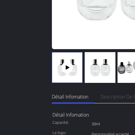
Détail Infomation
Description De 
Détail Infomation
Capacité:
30ml
Le logo:
Personnalisé accepté