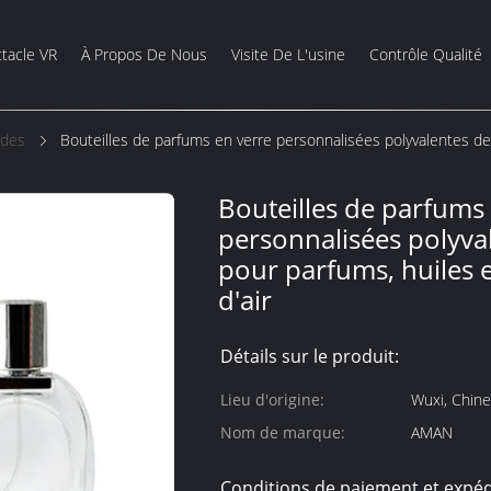
tacle VR
À Propos De Nous
Visite De L'usine
Contrôle Qualité
ides
Bouteilles de parfums en verre personnalisées polyvalentes de 
Bouteilles de parfums
personnalisées polyva
pour parfums, huiles e
d'air
Détails sur le produit:
Lieu d'origine:
Wuxi, Chine
Nom de marque:
AMAN
Conditions de paiement et expéd