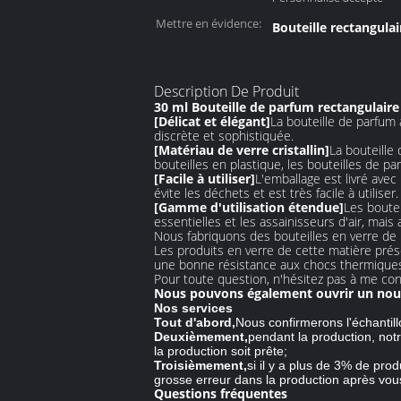
Mettre en évidence:
Bouteille rectangula
Description De Produit
30 ml Bouteille de parfum rectangulaire
[Délicat et élégant]
La bouteille de parfum a
discrète et sophistiquée.
[Matériau de verre cristallin]
La bouteille
bouteilles en plastique, les bouteilles de p
[Facile à utiliser]
L'emballage est livré avec
évite les déchets et est très facile à utiliser.
[Gamme d'utilisation étendue]
Les boutei
essentielles et les assainisseurs d'air, mai
Nous fabriquons des bouteilles en verre de
Les produits en verre de cette matière prés
une bonne résistance aux chocs thermiques
Pour toute question, n'hésitez pas à me con
Nous pouvons également ouvrir un nou
Nos services
Tout d'abord,
Nous confirmerons l'échanti
Deuxièmement,
pendant la production, notr
la production soit prête;
Troisièmement,
si il y a plus de 3% de pro
grosse erreur dans la production après vou
Questions fréquentes