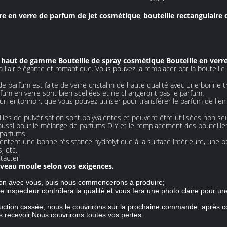
ire en verre de parfum de jet cosmétique
bouteille rectangulaire
,
 haut de gamme Bouteille de spray cosmétique Bouteille en verre 
 l'air élégante et romantique. Vous pouvez la remplacer par la bouteille d
 de parfum est faite de verre cristallin de haute qualité avec une bonn
arfum en verre sont bien scellées et ne changeront pas le parfum.
 un entonnoir, que vous pouvez utiliser pour transférer le parfum de l'emb
lles de pulvérisation sont polyvalentes et peuvent être utilisées non se
s aussi pour le mélange de parfums DIY et le remplacement des bouteilles
 parfums.
entent une bonne résistance hydrolytique à la surface intérieure, une b
, etc.
tacter.
veau moule selon vos exigences.
llon avec vous, puis nous commencerons à produire;
e inspecteur contrôlera la qualité et vous fera une photo claire pour u
duction cassée, nous le couvrirons sur la prochaine commande, après co
s recevoir,Nous couvrirons toutes vos pertes.