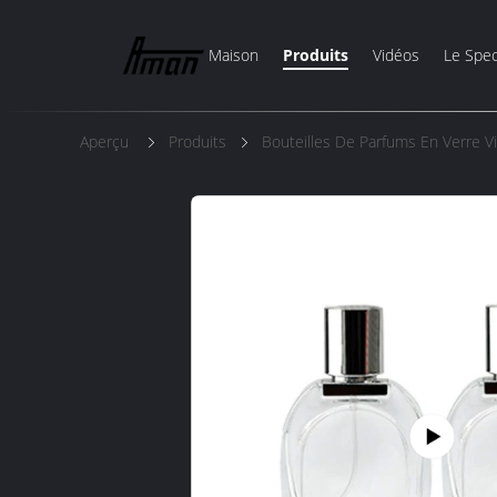
Maison
Produits
Vidéos
Le Spec
Aperçu
Produits
Bouteilles De Parfums En Verre V