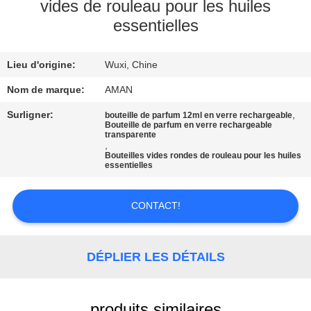
PROPOS
vides de rouleau pour les huiles
essentielles
DE
NOUS
Lieu d'origine:
Wuxi, Chine
VISITE
Nom de marque:
AMAN
DE
Surligner:
,
bouteille de parfum 12ml en verre rechargeable
Bouteille de parfum en verre rechargeable
L'USINE
transparente
,
Bouteilles vides rondes de rouleau pour les huiles
essentielles
CONTRÔLE
QUALITÉ
CONTACT!
CONTACTEZ-
DÉPLIER LES DÉTAILS
NOUS
produits similaires