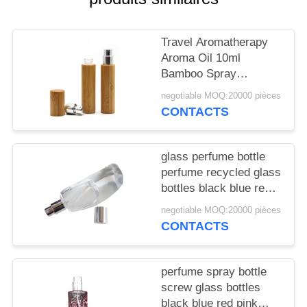
NOUVELLES
Travel Aromatherapy
CAS
Aroma Oil 10ml
Bamboo Spray
DEMANDEZ
Perfume Bottle With
negotiable MOQ:20000 pièces
Screw Spray Cap
UN
CONTACTS
DEVIS
glass perfume bottle
perfume recycled glass
PLAN
bottles black blue red
DU
pink green cap plastic
negotiable MOQ:20000 pièces
and metal
SITE
CONTACTS
PRIVACY
perfume spray bottle
screw glass bottles
POLICY
black blue red pink