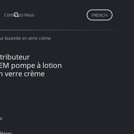
Contactez-Nous
FRENCH
r bouteille en verre crème
tributeur
OEM pompe à lotion
en verre crème
A
ition: