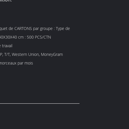
uet de CARTONS par groupe : Type de
40X30X40 cm : 500 PCS/CTN
 travail
/P, T/T, Western Union, MoneyGram
orceaux par mois