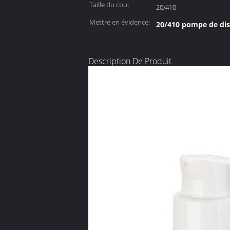
Taille du cou:
20/410
Mettre en évidence:
20/410 pompe de dist
Description De Produit