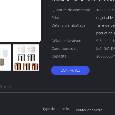
Quantité de commande
10000 PCs
min:
Prix:
negotiable
Détails d'emballage:
Taille de paq
paquet de 
Délai de livraison:
5-8 jours de
Conditions de
L/C, D/A, D
paiement:
Capacité
20000000 m
d'approvisionnement:
CONTACTEZ
Produit
Type de bouteille
Bouteille en verre
applicable‌: