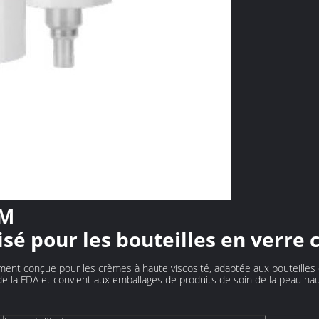
EM
isé pour les bouteilles en verre
ment conçue pour les crèmes à haute viscosité, adaptée aux bouteille
re de la FDA et convient aux emballages de produits de soin de la peau h