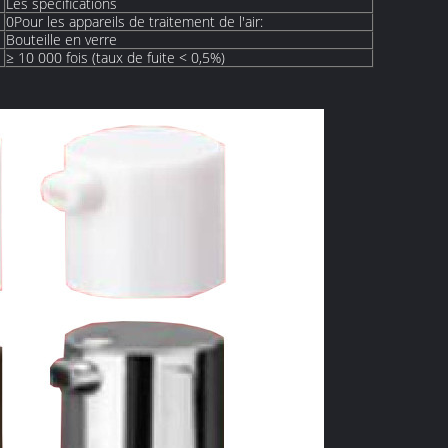
Les spécifications
0Pour les appareils de traitement de l'air:
Bouteille en verre
≥ 10 000 fois (taux de fuite < 0,5%)