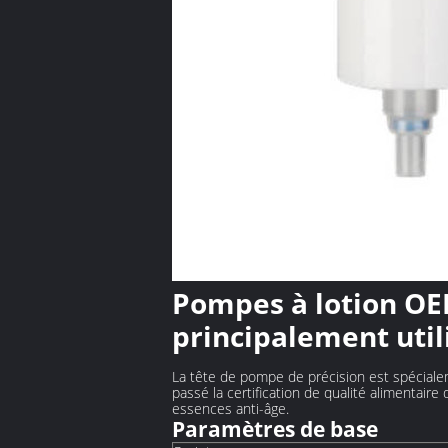
Pompes à lotion O
principalement util
La tête de pompe de précision est spéciale
passé la certification de qualité alimentai
essences anti-âge.
Paramètres de base