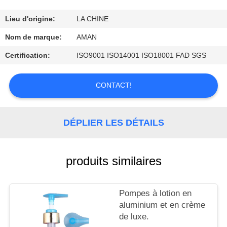
PROPOS
DE
Lieu d'origine:
LA CHINE
NOUS
Nom de marque:
AMAN
Certification:
ISO9001 ISO14001 ISO18001 FAD SGS
VISITE
DE
CONTACT!
L'USINE
DÉPLIER LES DÉTAILS
CONTRÔLE
QUALITÉ
produits similaires
CONTACTEZ-
Pompes à lotion en
NOUS
aluminium et en crème
de luxe.