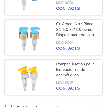
NOUVELLES
MOQ:10000
CONTACTS
CAS
Or Argent Noir Blanc
24/410 28/410 épais
DEMANDEZ
Dispensateur de lotion
UN
pour le corps de savon
MOQ:10000
Pompes de lotion pour
DEVIS
CONTACTS
bouteilles
PLAN
Pompes à lotion pour
DU
les bouteilles de
cosmétiques
SITE
MOQ:10000
CONTACTS
PRIVACY
POLICY