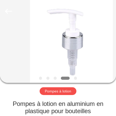
Industry
Co.,
Ltd.
All
Rights
Reserved.
Developed
by
MAISON
ECER
PRODUITS
VIDÉOS
LE
SPECTACLE
VR
Pompes à lotion
Pompes à lotion en aluminium en
À
plastique pour bouteilles