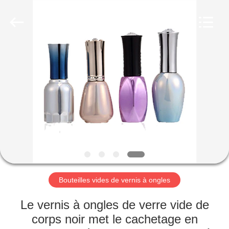
Aman
Industry
Co.,
Ltd.
All
Rights
Reserved.
Developed
MAISON
by
ECER
PRODUITS
VIDÉOS
LE
SPECTACLE
VR
Bouteilles vides de vernis à ongles
Le vernis à ongles de verre vide de
À
corps noir met le cachetage en