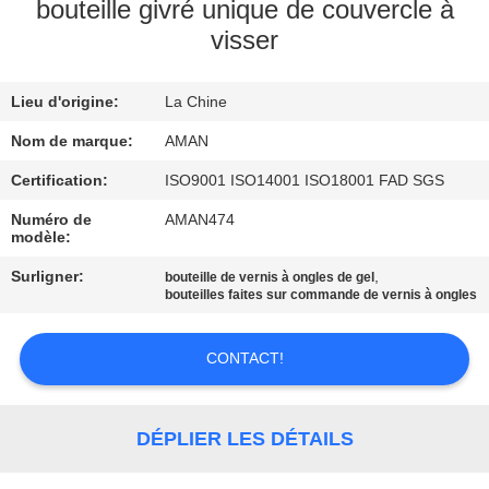
PROPOS
bouteille givré unique de couvercle à
visser
DE
NOUS
Lieu d'origine:
La Chine
VISITE
Nom de marque:
AMAN
DE
Certification:
ISO9001 ISO14001 ISO18001 FAD SGS
L'USINE
Numéro de
AMAN474
modèle:
Surligner:
,
bouteille de vernis à ongles de gel
CONTRÔLE
bouteilles faites sur commande de vernis à ongles
QUALITÉ
CONTACT!
CONTACTEZ-
NOUS
DÉPLIER LES DÉTAILS