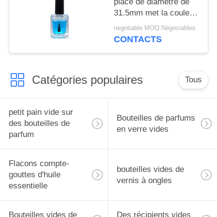
place de diamètre de
31.5mm met la couleur
en bouteille adaptée
negotiable MOQ:Négociables
aux besoins du client
CONTACTS
par 13ml
Catégories populaires
Tous
petit pain vide sur
Bouteilles de parfums
des bouteilles de
en verre vides
parfum
Flacons compte-
bouteilles vides de
gouttes d'huile
vernis à ongles
essentielle
Bouteilles vides de
Des récipients vides