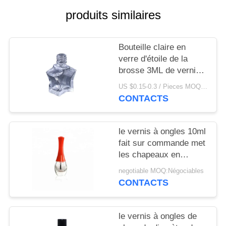
NOUVELLES
produits similaires
CAS
Bouteille claire en
verre d'étoile de la
DEMANDEZ
brosse 3ML de vernis à
UN
ongles
US $0.15-0.3 / Pieces MOQ:1000
CONTACTS
DEVIS
PLAN
le vernis à ongles 10ml
fait sur commande met
DU
les chapeaux en
SITE
bouteille blancs bleus
negotiable MOQ:Négociables
rouges en plastique
CONTACTS
avec la brosse
PRIVACY
POLICY
le vernis à ongles de