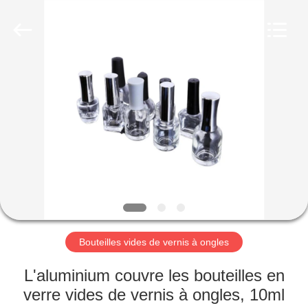
Aman
Industry
Co.,
Ltd.
All
Rights
Reserved.
Developed
MAISON
by
ECER
PRODUITS
VIDÉOS
LE
SPECTACLE
VR
Bouteilles vides de vernis à ongles
L'aluminium couvre les bouteilles en
À
verre vides de vernis à ongles, 10ml