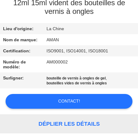
PROPOS
12ml 15ml vident des bouteilles de
vernis à ongles
DE
NOUS
Lieu d'origine:
La Chine
VISITE
Nom de marque:
AMAN
DE
Certification:
ISO9001, ISO14001, ISO18001
L'USINE
Numéro de
AM000002
modèle:
Surligner:
,
bouteille de vernis à ongles de gel
CONTRÔLE
bouteilles vides de vernis à ongles
QUALITÉ
CONTACT!
CONTACTEZ-
NOUS
DÉPLIER LES DÉTAILS