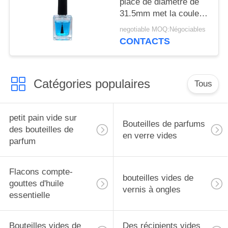
place de diamètre de
31.5mm met la couleur
en bouteille adaptée
negotiable MOQ:Négociables
aux besoins du client
CONTACTS
par 13ml
Catégories populaires
Tous
petit pain vide sur
Bouteilles de parfums
des bouteilles de
en verre vides
parfum
Flacons compte-
bouteilles vides de
gouttes d'huile
vernis à ongles
essentielle
Bouteilles vides de
Des récipients vides