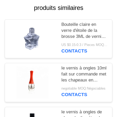
NOUVELLES
produits similaires
CAS
Bouteille claire en
verre d'étoile de la
DEMANDEZ
brosse 3ML de vernis à
UN
ongles
US $0.15-0.3 / Pieces MOQ:1000
CONTACTS
DEVIS
PLAN
le vernis à ongles 10ml
fait sur commande met
DU
les chapeaux en
SITE
bouteille blancs bleus
negotiable MOQ:Négociables
rouges en plastique
CONTACTS
avec la brosse
PRIVACY
POLICY
le vernis à ongles de