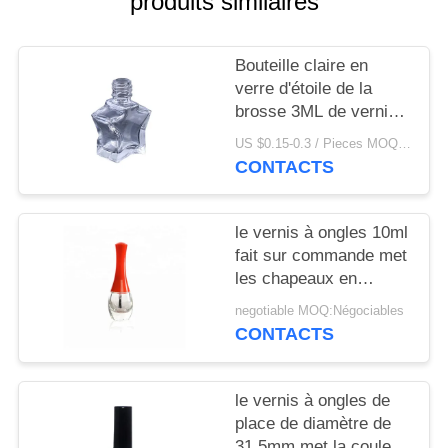
produits similaires
NOUVELLES
Bouteille claire en
CAS
verre d'étoile de la
brosse 3ML de vernis à
DEMANDEZ
ongles
US $0.15-0.3 / Pieces MOQ:1000
UN
CONTACTS
DEVIS
le vernis à ongles 10ml
fait sur commande met
PLAN
les chapeaux en
DU
bouteille blancs bleus
negotiable MOQ:Négociables
SITE
rouges en plastique
CONTACTS
avec la brosse
PRIVACY
le vernis à ongles de
POLICY
place de diamètre de
31.5mm met la couleur