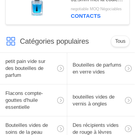
en bouteille adaptée
negotiable MOQ:Négociables
aux besoins du client
CONTACTS
par 13ml
Catégories populaires
Tous
petit pain vide sur
Bouteilles de parfums
des bouteilles de
en verre vides
parfum
Flacons compte-
bouteilles vides de
gouttes d'huile
vernis à ongles
essentielle
Bouteilles vides de
Des récipients vides
soins de la peau
de rouge à lèvres