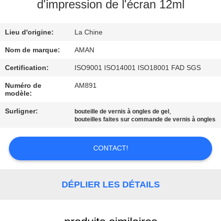
PROPOS
d'impression de l'écran 12ml
DE
Lieu d'origine:
La Chine
NOUS
Nom de marque:
AMAN
VISITE
Certification:
ISO9001 ISO14001 ISO18001 FAD SGS
DE
Numéro de
AM891
modèle:
L'USINE
Surligner:
,
bouteille de vernis à ongles de gel
bouteilles faites sur commande de vernis à ongles
CONTRÔLE
QUALITÉ
CONTACT!
CONTACTEZ-
DÉPLIER LES DÉTAILS
NOUS