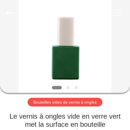
Aman
Industry
Co.,
Ltd.
All
Rights
Reserved.
Developed
MAISON
by
ECER
PRODUITS
VIDÉOS
LE
SPECTACLE
VR
Bouteilles vides de vernis à ongles
Le vernis à ongles vide en verre vert
À
met la surface en bouteille