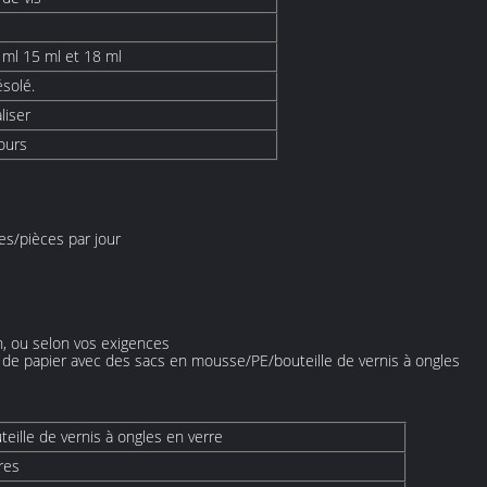
 ml 15 ml et 18 ml
ésolé.
liser
ours
s/pièces par jour
n, ou selon vos exigences
de papier avec des sacs en mousse/PE/bouteille de vernis à ongles
teille de vernis à ongles en verre
res