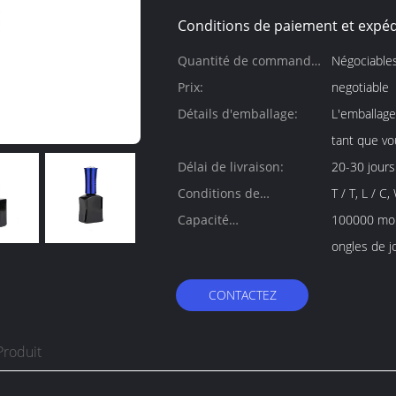
Conditions de paiement et expéd
Quantité de commande
Négociable
min:
Prix:
negotiable
Détails d'emballage:
L'emballage
tant que vo
Délai de livraison:
20-30 jours 
Conditions de
T / T, L / C
paiement:
Capacité
100000 mor
d'approvisionnement:
ongles de j
CONTACTEZ
Produit