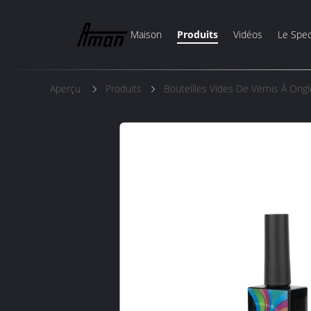
Maison
Produits
Vidéos
Le Spec
Aperçu
Produits
Bouteilles Vides De Vernis À Ong