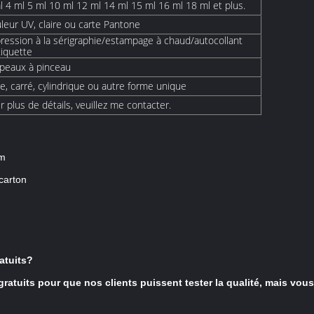
l 4 ml 5 ml 10 ml 12 ml 14 ml 15 ml 16 ml 18 ml et plus.
leur UV, claire ou carte Pantone
ression à la sérigraphie/estampage à chaud/autocollant
tiquette
peaux à pinceau
e, carré, cylindrique ou autre forme unique
r plus de détails, veuillez me contacter.
cm
carton
atuits?
atuits pour que nos clients puissent tester la qualité, mais vous 