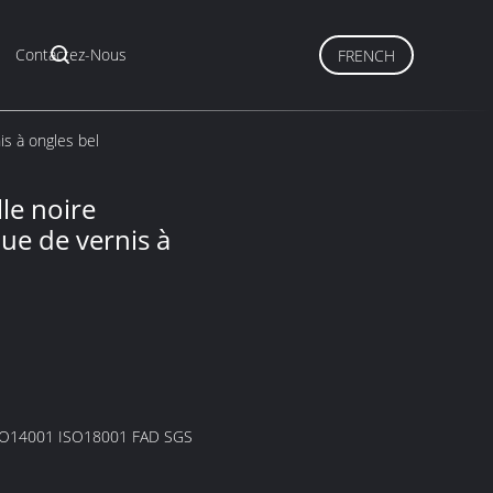
Contactez-Nous
FRENCH
is à ongles bel
lle noire
ue de vernis à
SO14001 ISO18001 FAD SGS