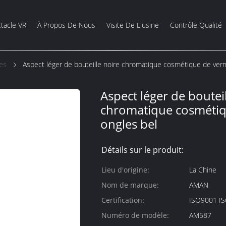
tacle VR
À Propos De Nous
Visite De L'usine
Contrôle Qualité
les
Aspect léger de bouteille noire chromatique cosmétique de vern
Aspect léger de boutei
chromatique cosmétiq
ongles bel
Détails sur le produit:
Lieu d'origine:
La Chine
Nom de marque:
AMAN
Certification:
ISO9001 I
Numéro de modèle:
AM587