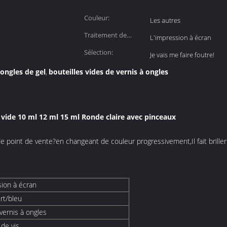
Couleur:
Les autres
Traitement de
L'impression à écran
surface:
Sélection:
Je vais me faire foutre!
 ongles de gel
bouteilles vides de vernis à ongles
,
 vide 10 ml 12 ml 15 ml Ronde claire avec pinceaux
de point de vente?
en changeant de couleur progressivement,
Il fait brill
sion à écran
rt/bleu
vernis à ongles
de vis