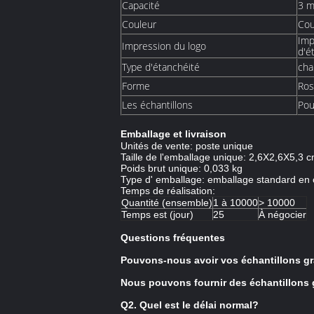
Capacité
3 m
Couleur
Cou
Imp
Impression du logo
d'é
Type d'étanchéité
cha
Forme
Ros
Les échantillons
Pou
Emballage et livraison
Unités de vente: poste unique
Taille de l'emballage unique: 2,6X2,6X5,3 
Poids brut unique: 0,033 kg
Type d' emballage: emballage standard en 
Temps de réalisation:
Quantité (ensemble)
1 à 10000
> 10000
Temps est (jour)
25
À négocier
Questions fréquentes
Pouvons-nous avoir vos échantillons gr
Nous pouvons fournir des échantillons gr
Q2. Quel est le délai normal?