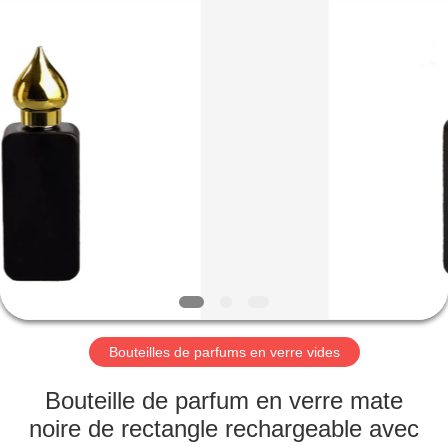
Industry
Co.,
Ltd.
All
Rights
Reserved.
Developed
by
MAISON
ECER
PRODUITS
VIDÉOS
LE
SPECTACLE
VR
Bouteilles de parfums en verre vides
Bouteille de parfum en verre mate
À
noire de rectangle rechargeable avec