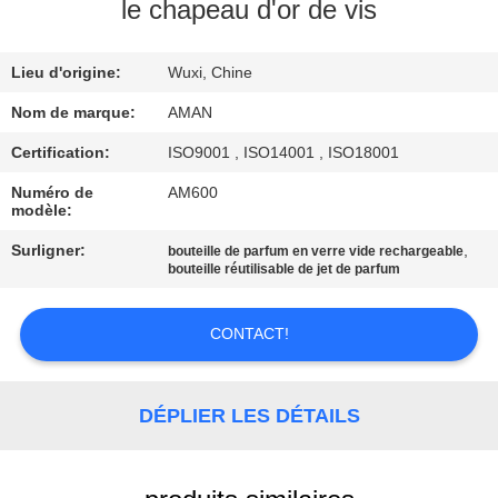
PROPOS
le chapeau d'or de vis
DE
Lieu d'origine:
Wuxi, Chine
NOUS
Nom de marque:
AMAN
VISITE
Certification:
ISO9001 , ISO14001 , ISO18001
DE
Numéro de
AM600
modèle:
L'USINE
Surligner:
,
bouteille de parfum en verre vide rechargeable
bouteille réutilisable de jet de parfum
CONTRÔLE
QUALITÉ
CONTACT!
CONTACTEZ-
DÉPLIER LES DÉTAILS
NOUS