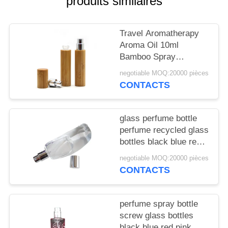
produits similaires
NOUVELLES
Travel Aromatherapy
CAS
Aroma Oil 10ml
Bamboo Spray
DEMANDEZ
Perfume Bottle With
negotiable MOQ:20000 pièces
Screw Spray Cap
UN
CONTACTS
DEVIS
glass perfume bottle
perfume recycled glass
PLAN
bottles black blue red
DU
pink green cap plastic
negotiable MOQ:20000 pièces
SITE
and metal
CONTACTS
PRIVACY
perfume spray bottle
POLICY
screw glass bottles
black blue red pink