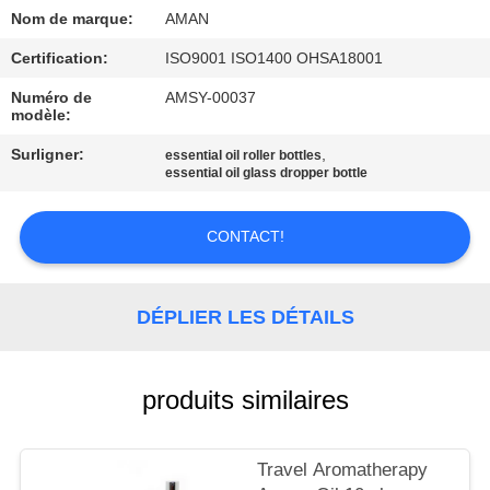
PROPOS
Nom de marque:
AMAN
DE
Certification:
ISO9001 ISO1400 OHSA18001
NOUS
Numéro de
AMSY-00037
modèle:
VISITE
Surligner:
,
essential oil roller bottles
essential oil glass dropper bottle
DE
L'USINE
CONTACT!
CONTRÔLE
DÉPLIER LES DÉTAILS
QUALITÉ
CONTACTEZ-
produits similaires
NOUS
Travel Aromatherapy