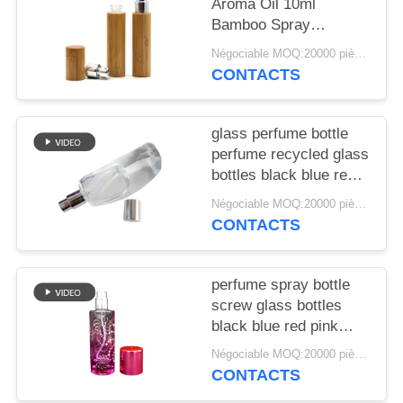
NOUVELLES
Aroma Oil 10ml
Bamboo Spray
Perfume Bottle With
Négociable MOQ:20000 pièces
CAS
Screw Spray Cap
CONTACTS
DEMANDEZ
glass perfume bottle
UN
perfume recycled glass
DEVIS
bottles black blue red
pink green cap plastic
Négociable MOQ:20000 pièces
and metal
CONTACTS
PLAN
DU
perfume spray bottle
SITE
screw glass bottles
black blue red pink
green cap plastic and
PRIVACY
Négociable MOQ:20000 pièces
metal
CONTACTS
POLICY