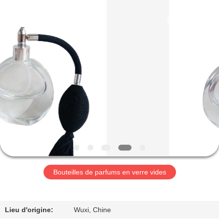
Aman
Industry
Co.,
Ltd.
All
Rights
Reserved.
Developed
MAISON
by
ECER
PRODUITS
VIDÉOS
LE
SPECTACLE
VR
Bouteilles de parfums en verre vides
À
Lieu d'origine:
Wuxi, Chine