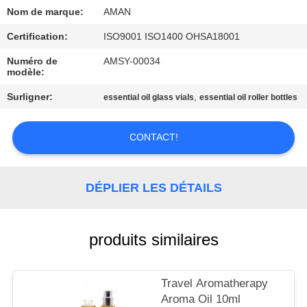
PROPOS
Nom de marque:
AMAN
DE
Certification:
ISO9001 ISO1400 OHSA18001
NOUS
Numéro de
AMSY-00034
modèle:
VISITE
Surligner:
,
essential oil glass vials
essential oil roller bottles
DE
L'USINE
CONTACT!
CONTRÔLE
DÉPLIER LES DÉTAILS
QUALITÉ
produits similaires
CONTACTEZ-
NOUS
Travel Aromatherapy
Aroma Oil 10ml