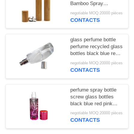
NOUVELLES
Bamboo Spray
Perfume Bottle With
negotiable MOQ:20000 pièces
Screw Spray Cap
CAS
CONTACTS
DEMANDEZ
glass perfume bottle
perfume recycled glass
UN
bottles black blue red
DEVIS
pink green cap plastic
negotiable MOQ:20000 pièces
and metal
CONTACTS
PLAN
DU
perfume spray bottle
screw glass bottles
SITE
black blue red pink
green cap plastic and
negotiable MOQ:20000 pièces
PRIVACY
metal
CONTACTS
POLICY