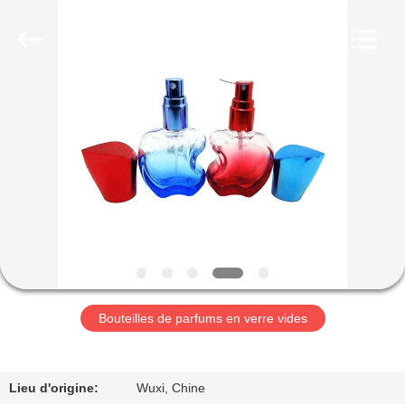
Industry
Co.,
Ltd.
All
Rights
Reserved.
Developed
by
MAISON
ECER
PRODUITS
VIDÉOS
LE
SPECTACLE
VR
Bouteilles de parfums en verre vides
À
Lieu d'origine:
Wuxi, Chine