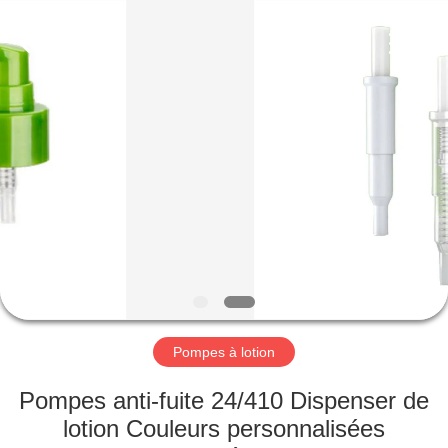
Co.,
Ltd.
All
Rights
Reserved.
Developed
by
ECER
MAISON
PRODUITS
VIDÉOS
LE
SPECTACLE
VR
Pompes à lotion
Pompes anti-fuite 24/410 Dispenser de
À
lotion Couleurs personnalisées