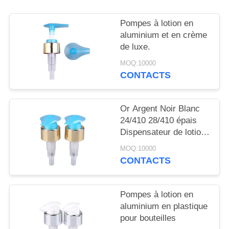
NOUVELLES
Pompes à lotion en
CAS
aluminium et en crème
de luxe.
MOQ:10000
DEMANDEZ
CONTACTS
UN
DEVIS
Or Argent Noir Blanc
24/410 28/410 épais
PLAN
Dispensateur de lotion
pour le corps de savon
DU
MOQ:10000
Pompes de lotion pour
CONTACTS
SITE
bouteilles
Pompes à lotion en
PRIVACY
aluminium en plastique
POLICY
pour bouteilles