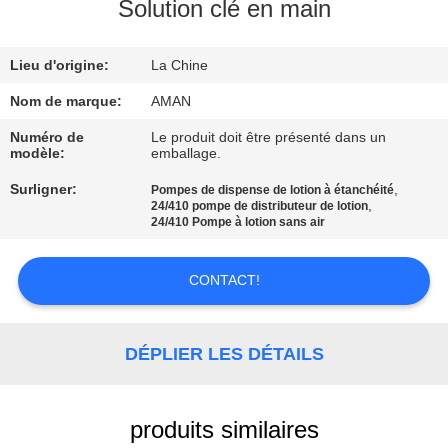
PROPOS
Solution clé en main
DE
Lieu d'origine:
La Chine
NOUS
Nom de marque:
AMAN
VISITE
Numéro de
Le produit doit être présenté dans un
modèle:
emballage.
DE
Surligner:
,
Pompes de dispense de lotion à étanchéité
L'USINE
,
24/410 pompe de distributeur de lotion
24/410 Pompe à lotion sans air
CONTRÔLE
CONTACT!
QUALITÉ
DÉPLIER LES DÉTAILS
CONTACTEZ-
NOUS
produits similaires