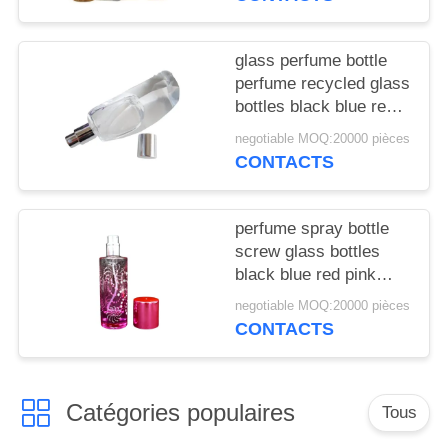
NOUVELLES
glass perfume bottle
CAS
perfume recycled glass
bottles black blue red
DEMANDEZ
pink green cap plastic
negotiable MOQ:20000 pièces
and metal
CONTACTS
UN
DEVIS
perfume spray bottle
screw glass bottles
PLAN
black blue red pink
DU
green cap plastic and
negotiable MOQ:20000 pièces
metal
SITE
CONTACTS
PRIVACY
Catégories populaires
Tous
POLICY