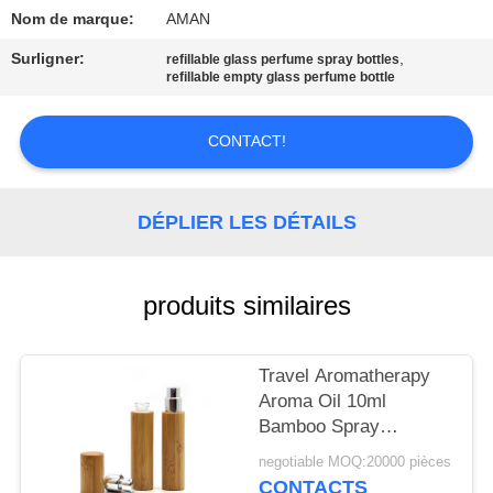
PROPOS
Nom de marque:
AMAN
DE
Surligner:
,
refillable glass perfume spray bottles
NOUS
refillable empty glass perfume bottle
CONTACT!
VISITE
DE
L'USINE
DÉPLIER LES DÉTAILS
CONTRÔLE
produits similaires
QUALITÉ
Travel Aromatherapy
CONTACTEZ-
Aroma Oil 10ml
Bamboo Spray
NOUS
Perfume Bottle With
negotiable MOQ:20000 pièces
Screw Spray Cap
CONTACTS