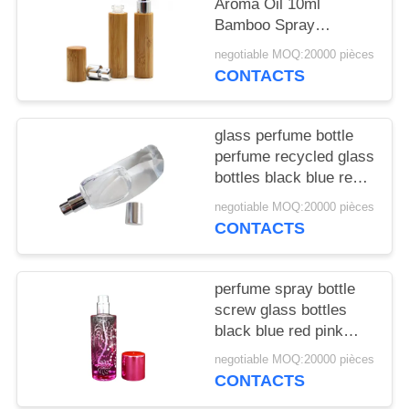
NOUVELLES
Aroma Oil 10ml
Bamboo Spray
Perfume Bottle With
negotiable MOQ:20000 pièces
CAS
Screw Spray Cap
CONTACTS
DEMANDEZ
glass perfume bottle
UN
perfume recycled glass
DEVIS
bottles black blue red
pink green cap plastic
negotiable MOQ:20000 pièces
and metal
CONTACTS
PLAN
DU
perfume spray bottle
SITE
screw glass bottles
black blue red pink
green cap plastic and
PRIVACY
negotiable MOQ:20000 pièces
metal
CONTACTS
POLICY