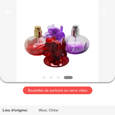
Aman
Industry
Co.,
Ltd.
All
Rights
Reserved.
Developed
MAISON
by
ECER
PRODUITS
VIDÉOS
LE
SPECTACLE
VR
Bouteilles de parfums en verre vides
À
Lieu d'origine:
Wuxi, Chine