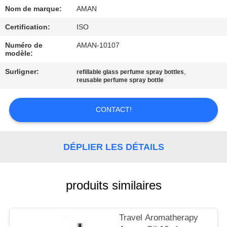
PROPOS
Nom de marque:
AMAN
DE
Certification:
ISO
NOUS
Numéro de
AMAN-10107
modèle:
VISITE
Surligner:
,
refillable glass perfume spray bottles
reusable perfume spray bottle
DE
L'USINE
CONTACT!
CONTRÔLE
DÉPLIER LES DÉTAILS
QUALITÉ
CONTACTEZ-
produits similaires
NOUS
Travel Aromatherapy