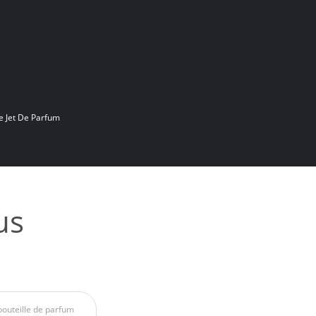
e Jet De Parfum
us