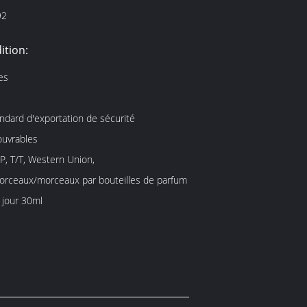
92
ition:
es
ndard d'exportation de sécurité
ouvrables
/P, T/T, Western Union,
rceaux/morceaux par bouteilles de parfum
 jour 30ml