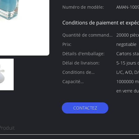
Numéro de modèle:
AMAN-100
Conditions de paiement et expéd
Quantité de commande
20000 pièc
min:
Prix:
negotiable
Détails d'emballage:
Cartons sta
Délai de livraison:
5-15 jours 
Conditions de
L/C, A/D, D
paiement:
Capacité
1000000 mo
d'approvisionnement:
en verre du
CONTACTEZ
Produit