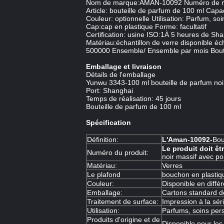
Nom de marque:AMAN-10092 Numéro de 
Article: bouteille de parfum de 100 ml Capa
Couleur: optionnelle Utilisation: Parfum, so
Cap:cap en plastique Forme: facultatif
Certification: usine ISO:1À 5 heures de Sha
Matériau:échantillon de verre disponible éch
500000 Ensemble/ Ensemble par mois Boute
Emballage et livraison
Détails de l'emballage
Yunwu 3343-100 ml bouteille de parfum noi
Port: Shanghai
Temps de réalisation: 45 jours
Bouteille de parfum de 100 ml
Spécification
Définition:
L'Aman-10092-
Bou
Le produit doit êt
Numéro du produit:
noir massif avec p
Matériau:
Verres
Le plafond
bouchon en plastiq
Couleur:
Disponible en diffé
Emballage:
Cartons standard de
Traitement de surface:
Impression à la sér
Utilisation:
Parfums, soins per
Produits d'origine et de
Disponible pour les