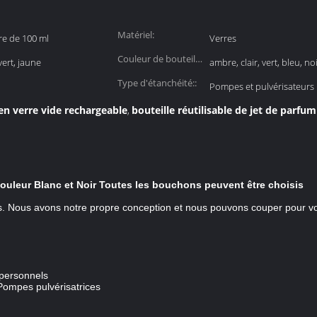
Matériel:
re de 100 ml
Verres
Couleur de bouteille
vert, jaune
ambre, clair, vert, bleu, no
::
Type d'étanchéité::
Pompes et pulvérisateurs
en verre vide rechargeable
bouteille réutilisable de jet de parfum
,
Couleur Blanc et Noir Toutes les bouchons peuvent être choisis
. Nous avons notre propre conception et nous pouvons couper pour vous
s personnels
:Pompes pulvérisatrices