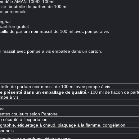
modèle:AMAN-10092-100ml
cité: bouteille de parfum de 100 ml
ins personnels
nghai.
antillon gratuit
ille de parfum noir massif de 100 ml avec pompe à vis
r massif avec pompe à vis emballée dans un carton.
teille de parfum noir massif de 100 ml avec pompe à vis
re présenté dans un emballage de qualité.
- 100 ml de flacon de par
ompe à vis
ue
rentes couleurs selon Pantone
 sécurité à l'exportation
igraphie, étiquetage à chaud, plaquage à la flamme, congélation
sonnels
 bouteilles de parfums vides en verre