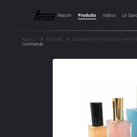
Maison
Produits
Vidéos
Le Spec
Aperçu
Produits
Bouteilles De Parfums En Verre V
commande