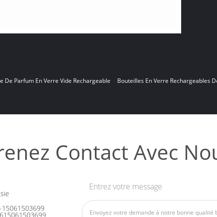
le De Parfum En Verre Vide Rechargeable
Bouteilles En Verre Rechargeables D
renez Contact Avec No
Entrez votre message
sie
-15061503699
615061503699