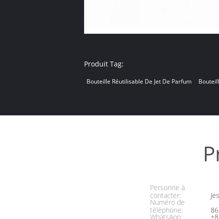
Produit Tag:
Bouteille Réutilisable De Jet De Parfum
Bouteil
P
Personne à
contacter:
Jes
Numéro de
téléphone:
86
WhatsApp:
+8