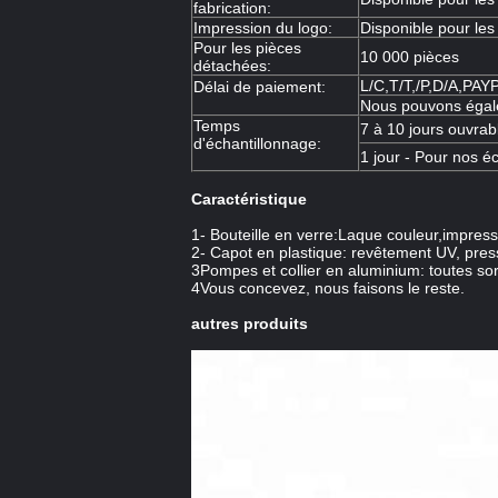
fabrication:
Impression du logo:
Disponible pour les
Pour les pièces
10 000 pièces
détachées:
L/C,T/T,/P,D/A,PA
Délai de paiement:
Nous pouvons égale
Temps
7 à 10 jours ouvrab
d'échantillonnage:
1 jour - Pour nos éc
Caractéristique
1- Bouteille en verre:Laque couleur,impre
2- Capot en plastique: revêtement UV, press
3Pompes et collier en aluminium: toutes so
4Vous concevez, nous faisons le reste.
autres produits