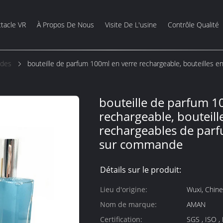
tacle VR
À Propos De Nous
Visite De L'usine
Contrôle Qualité
ides
bouteille de parfum 100ml en verre rechargeable, bouteilles en
bouteille de parfum 1
rechargeable, bouteill
rechargeables de parf
sur commande
Détails sur le produit:
Lieu d'origine:
Wuxi, Chine
Nom de marque:
AMAN
Certification:
SGS , ISO ,