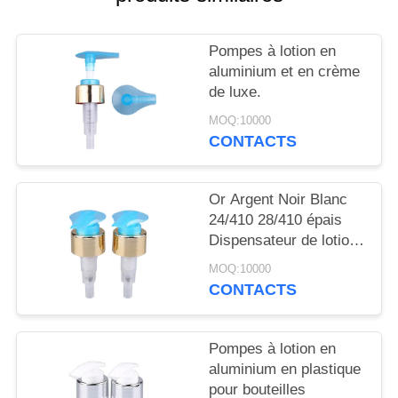
NOUVELLES
Pompes à lotion en
CAS
aluminium et en crème
de luxe.
DEMANDEZ
MOQ:10000
CONTACTS
UN
DEVIS
Or Argent Noir Blanc
24/410 28/410 épais
PLAN
Dispensateur de lotion
DU
pour le corps de savon
MOQ:10000
Pompes de lotion pour
SITE
CONTACTS
bouteilles
PRIVACY
Pompes à lotion en
aluminium en plastique
POLICY
pour bouteilles