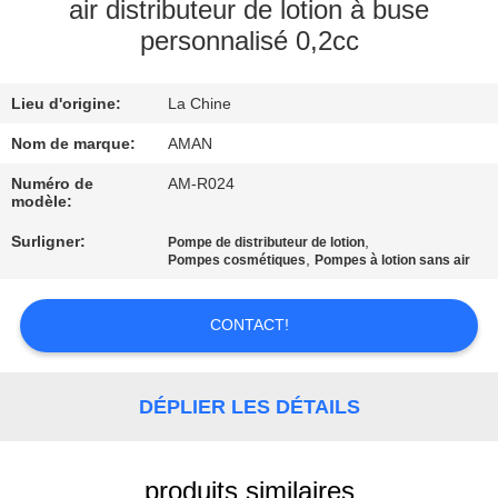
PROPOS
air distributeur de lotion à buse
personnalisé 0,2cc
DE
NOUS
Lieu d'origine:
La Chine
VISITE
Nom de marque:
AMAN
DE
Numéro de
AM-R024
modèle:
L'USINE
Surligner:
,
Pompe de distributeur de lotion
,
Pompes cosmétiques
Pompes à lotion sans air
CONTRÔLE
QUALITÉ
CONTACT!
CONTACTEZ-
DÉPLIER LES DÉTAILS
NOUS
produits similaires