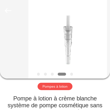
Industry
Co.,
Ltd.
All
Rights
Reserved.
Developed
by
MAISON
ECER
PRODUITS
VIDÉOS
LE
SPECTACLE
VR
Pompes à lotion
Pompe à lotion à crème blanche
À
système de pompe cosmétique sans