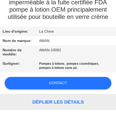
PROPOS
imperméable à la fuite certifiée FDA
pompe à lotion OEM principalement
DE
utilisée pour bouteille en verre crème
NOUS
Lieu d'origine:
La Chine
VISITE
Nom de marque:
AMAN
DE
Numéro de
AMAN-10082
L'USINE
modèle:
Surligner:
,
,
Pompes à lotions
pompes cosmétiques
CONTRÔLE
pompes à lotions sans air.
QUALITÉ
CONTACT!
CONTACTEZ-
NOUS
DÉPLIER LES DÉTAILS