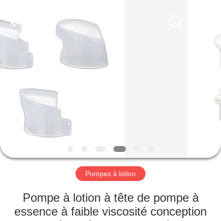
Industry
Co.,
Ltd.
All
Rights
Reserved.
Developed
by
MAISON
ECER
PRODUITS
VIDÉOS
LE
SPECTACLE
VR
Pompes à lotion
Pompe à lotion à tête de pompe à
À
essence à faible viscosité conception