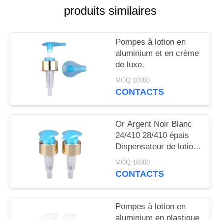
NOUVELLES
produits similaires
CAS
Pompes à lotion en
aluminium et en crème
DEMANDEZ
de luxe.
UN
MOQ:10000
CONTACTS
DEVIS
Or Argent Noir Blanc
PLAN
24/410 28/410 épais
DU
Dispensateur de lotion
pour le corps de savon
SITE
MOQ:10000
Pompes de lotion pour
CONTACTS
bouteilles
PRIVACY
POLICY
Pompes à lotion en
aluminium en plastique