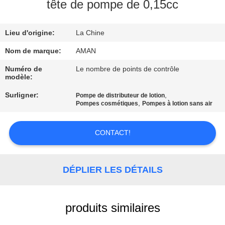
PROPOS
tête de pompe de 0,15cc
DE
Lieu d'origine:
La Chine
NOUS
Nom de marque:
AMAN
VISITE
Numéro de
Le nombre de points de contrôle
modèle:
DE
Surligner:
,
Pompe de distributeur de lotion
L'USINE
,
Pompes cosmétiques
Pompes à lotion sans air
CONTRÔLE
CONTACT!
QUALITÉ
DÉPLIER LES DÉTAILS
CONTACTEZ-
NOUS
produits similaires