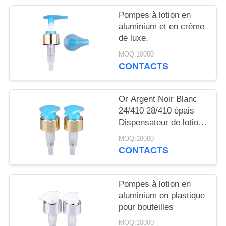
NOUVELLES
Pompes à lotion en
aluminium et en crème
CAS
de luxe.
MOQ:10000
DEMANDEZ
CONTACTS
UN
DEVIS
Or Argent Noir Blanc
24/410 28/410 épais
Dispensateur de lotion
PLAN
pour le corps de savon
MOQ:10000
Pompes de lotion pour
DU
CONTACTS
bouteilles
SITE
Pompes à lotion en
PRIVACY
aluminium en plastique
pour bouteilles
POLICY
MOQ:10000