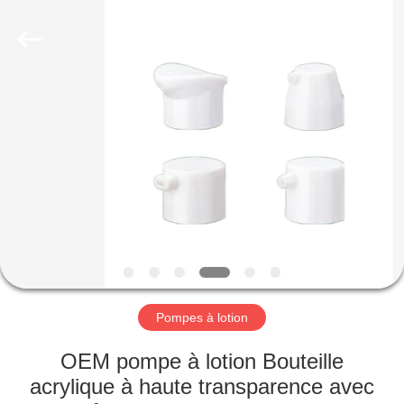
Co.,
Ltd.
All
Rights
Reserved.
Developed
by
ECER
MAISON
PRODUITS
VIDÉOS
LE
SPECTACLE
VR
Pompes à lotion
OEM pompe à lotion Bouteille
À
acrylique à haute transparence avec