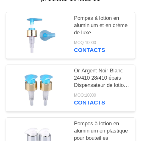
NOUVELLES
Pompes à lotion en
CAS
aluminium et en crème
de luxe.
DEMANDEZ
MOQ:10000
CONTACTS
UN
DEVIS
Or Argent Noir Blanc
24/410 28/410 épais
PLAN
Dispensateur de lotion
DU
pour le corps de savon
MOQ:10000
Pompes de lotion pour
SITE
CONTACTS
bouteilles
PRIVACY
Pompes à lotion en
aluminium en plastique
POLICY
pour bouteilles