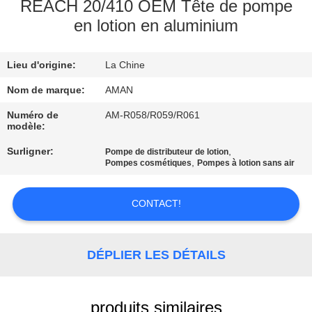
PROPOS
REACH 20/410 OEM Tête de pompe
en lotion en aluminium
DE
NOUS
Lieu d'origine:
La Chine
VISITE
Nom de marque:
AMAN
DE
Numéro de
AM-R058/R059/R061
modèle:
L'USINE
Surligner:
,
Pompe de distributeur de lotion
,
Pompes cosmétiques
Pompes à lotion sans air
CONTRÔLE
QUALITÉ
CONTACT!
CONTACTEZ-
DÉPLIER LES DÉTAILS
NOUS
produits similaires