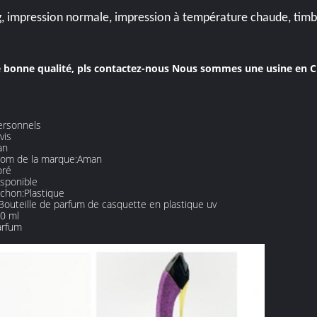
g, impression normale, impression à température chaude, timbr
e bonne qualité, pls contactez-nous Nous sommes une usine en C
ersonnels
vis
an
om de la marque:
Aman
oré
isponible
chon:
Plastique
Bouteille de parfum de casquette en plastique uv
0 ml
arfum