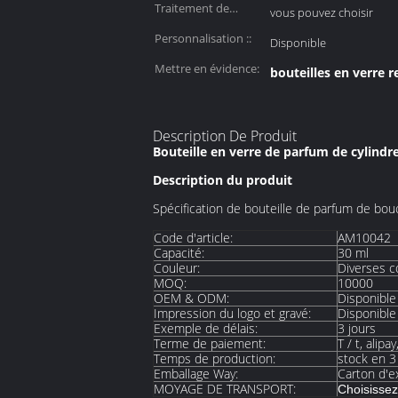
Traitement de
vous pouvez choisir
surface::
Personnalisation ::
Disponible
Mettre en évidence:
bouteilles en verre 
Description De Produit
Bouteille en verre de parfum de cylindre
Description du produit
Spécification de bouteille de parfum de bo
Code d'article:
AM10042
Capacité:
30 ml
Couleur:
Diverses c
MOQ:
10000
OEM & ODM:
Disponible
Impression du logo et gravé:
Disponible
Exemple de délais:
3 jours
Terme de paiement:
T / t, alipa
Temps de production:
stock en 3
Emballage Way:
Carton d'e
MOYAGE DE TRANSPORT:
Choisissez