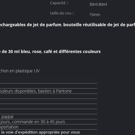
Capacité ::
30ml 80ml
taille de cou ::
15mm
rechargeables de jet de parfum
bouteille réutilisable de jet de pa
,
 de 30 ml bleu, rose, café et différentes couleurs
uchon en plastique UV
ouleurs disponibles, basées à Pantone
y, paypal
 jours, commande en 30 à 45 jours
xportation
 la voie d'expédition appropriée pour vous