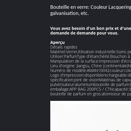
Bouteille en verre: Couleur Lacquerin
galvanisation, etc.
Vous avez besoin d'un bon prix et d'un
demande de demande pour vous.
Aperçu
Détails rapides
Matériel:
Verre
Utilisation industrielle:
Soins p
Utiliser:
Parfum
Type d'étanchéité:
Bouchon à 
Manipulation de la surface:
Impression d'écr
Lieu d'origine: Jiangsu
, Chine (continentale)
N
Numéro de modèle:
AMAN10042
couleur:
col
Logo d'impression:
disponible
rechargeable:
d
spécification:
joint de vision
Matériau de capu
pulvérisateur:
aluminium
bouteille de parfum:
emballage:
APP BAG 200PCS / CTN
capacité:
3
bouteille de parfum en gros:
atomiseur de p