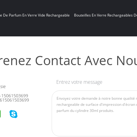
le De Parfum En Verre Vide Rechargeable
Bouteilles En Verre Rechargeables D
renez Contact Avec No
Entrez votre message
sie
-15061503699
615061503699