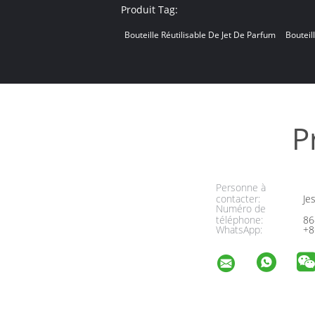
Produit Tag:
Bouteille Réutilisable De Jet De Parfum
Bouteil
P
Personne à
contacter:
Jes
Numéro de
téléphone:
86
WhatsApp:
+8