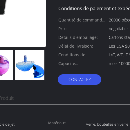
Conditions de paiement et expéd
Quantité de commande
20000 pièc
min:
Prix:
negotiable
Détails d'emballage:
Cartons sta
Délai de livraison:
Les USA $0
Conditions de
L/C, A/D, D
paiement:
Capacité
mois 10000
d'approvisionnement:
CONTACTEZ
Produit
Matériau::
le de jet
Verre, bouteilles en verre