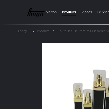
Maison
Produits
Vidéos
Le Spec
Aperçu
Produits
Bouteilles De Parfums En Verre V