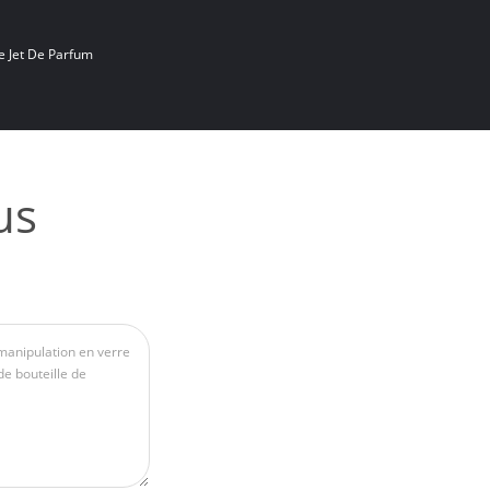
e Jet De Parfum
us