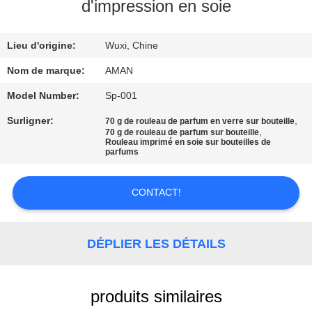
PROPOS
d'impression en soie
DE
Lieu d'origine:
Wuxi, Chine
NOUS
Nom de marque:
AMAN
VISITE
Model Number:
Sp-001
DE
Surligner:
,
70 g de rouleau de parfum en verre sur bouteille
,
70 g de rouleau de parfum sur bouteille
L'USINE
Rouleau imprimé en soie sur bouteilles de
parfums
CONTRÔLE
CONTACT!
QUALITÉ
DÉPLIER LES DÉTAILS
CONTACTEZ-
NOUS
produits similaires