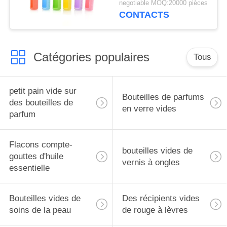
negotiable MOQ:20000 pièces
pour flacons roll-on de
CONTACTS
5 ml, étui de transport
pour huiles
essentielles, housse de
Catégories populaires
protection de voyage
Tous
petit pain vide sur
Bouteilles de parfums
des bouteilles de
en verre vides
parfum
Flacons compte-
bouteilles vides de
gouttes d'huile
vernis à ongles
essentielle
Bouteilles vides de
Des récipients vides
soins de la peau
de rouge à lèvres