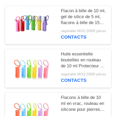
NOUVELLES
Flacon à bille de 10 ml,
gel de silice de 5 ml,
CAS
flacons à bille de 15
ml, portable, monté sur
negotiable MOQ:20000 pièces
DEMANDEZ
cordon, flacon à bille
CONTACTS
réutilisable, housse de
UN
protection en silicone
DEVIS
pour flacon
Huile essentielle
bouteilles en rouleau
de 10 ml Protecteur à
PLAN
manches en silicone
negotiable MOQ:20000 pièces
DU
coloré Pour les
CONTACTS
SITE
parfums rechargeables
Flacons à bille de 10
PRIVACY
ml en vrac, rouleau en
POLICY
silicone pour pierres
précieuses, support