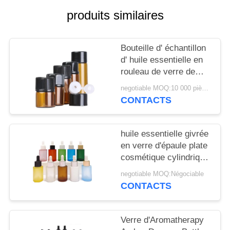
NOUVELLES
produits similaires
CAS
Bouteille d' échantillon
d' huile essentielle en
DEMANDEZ
rouleau de verre de
UN
couleur 2 ml 3 ml 5 ml
negotiable MOQ:10 000 pièces
CONTACTS
DEVIS
PLAN
huile essentielle givrée
en verre d'épaule plate
DU
cosmétique cylindrique
SITE
d'essence de bouteille
negotiable MOQ:Négociable
du compte-gouttes
CONTACTS
30ml
PRIVACY
POLICY
Verre d'Aromatherapy