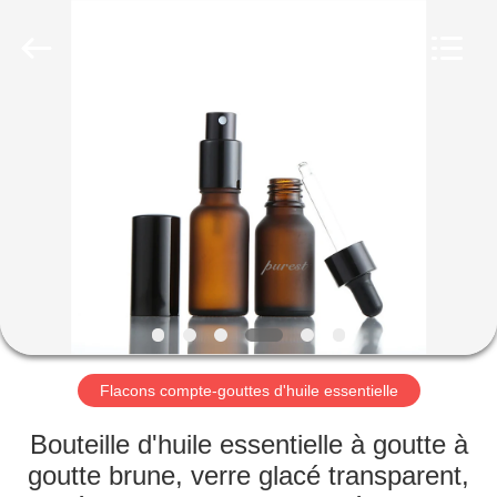
Aman
Industry
Co.,
Ltd.
All
Rights
Reserved.
Developed
MAISON
by
ECER
PRODUITS
VIDÉOS
LE
SPECTACLE
VR
Flacons compte-gouttes d'huile essentielle
Bouteille d'huile essentielle à goutte à
À
goutte brune, verre glacé transparent,