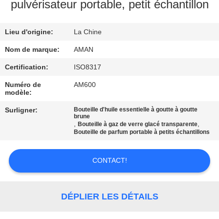
PROPOS
pulvérisateur portable, petit échantillon
DE
Lieu d'origine:
La Chine
NOUS
Nom de marque:
AMAN
VISITE
Certification:
ISO8317
DE
Numéro de
AM600
modèle:
L'USINE
Surligner:
Bouteille d'huile essentielle à goutte à goutte
brune
,
,
Bouteille à gaz de verre glacé transparente
CONTRÔLE
Bouteille de parfum portable à petits échantillons
QUALITÉ
CONTACT!
CONTACTEZ-
NOUS
DÉPLIER LES DÉTAILS