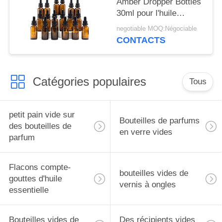
Amber Dropper Bottles
30ml pour l'huile
essentielle
negotiable MOQ:Négociable
CONTACTS
Catégories populaires
Tous
petit pain vide sur
Bouteilles de parfums
des bouteilles de
en verre vides
parfum
Flacons compte-
bouteilles vides de
gouttes d'huile
vernis à ongles
essentielle
Bouteilles vides de
Des récipients vides