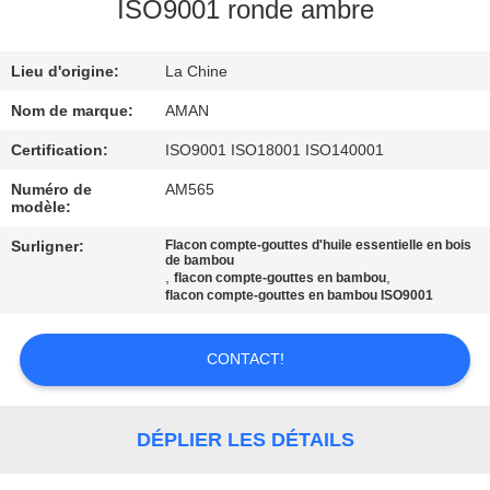
PROPOS
ISO9001 ronde ambre
DE
Lieu d'origine:
La Chine
NOUS
Nom de marque:
AMAN
VISITE
Certification:
ISO9001 ISO18001 ISO140001
DE
Numéro de
AM565
modèle:
L'USINE
Surligner:
Flacon compte-gouttes d'huile essentielle en bois
de bambou
,
,
flacon compte-gouttes en bambou
CONTRÔLE
flacon compte-gouttes en bambou ISO9001
QUALITÉ
CONTACT!
CONTACTEZ-
NOUS
DÉPLIER LES DÉTAILS