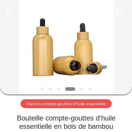
Aman
Industry
Co.,
Ltd.
All
Rights
Reserved.
Developed
MAISON
by
ECER
PRODUITS
VIDÉOS
LE
SPECTACLE
VR
Flacons compte-gouttes d'huile essentielle
Bouteille compte-gouttes d'huile
À
essentielle en bois de bambou