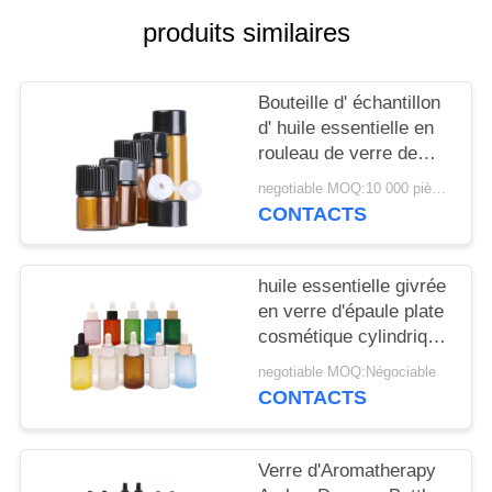
NOUVELLES
produits similaires
CAS
Bouteille d' échantillon
d' huile essentielle en
DEMANDEZ
rouleau de verre de
UN
couleur 2 ml 3 ml 5 ml
negotiable MOQ:10 000 pièces
CONTACTS
DEVIS
PLAN
huile essentielle givrée
en verre d'épaule plate
DU
cosmétique cylindrique
SITE
d'essence de bouteille
negotiable MOQ:Négociable
du compte-gouttes
CONTACTS
30ml
PRIVACY
POLICY
Verre d'Aromatherapy