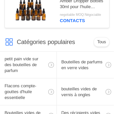
Amber Dropper Bottles
30ml pour l'huile
essentielle
negotiable MOQ:Négociable
CONTACTS
Catégories populaires
Tous
petit pain vide sur
Bouteilles de parfums
des bouteilles de
en verre vides
parfum
Flacons compte-
bouteilles vides de
gouttes d'huile
vernis à ongles
essentielle
Bouteilles vides de
Des récipients vides