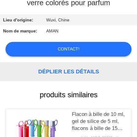
PROPOS
verre colorés pour parfum
DE
Lieu d'origine:
Wuxi, Chine
NOUS
Nom de marque:
AMAN
VISITE
CONTACT!
DE
L'USINE
DÉPLIER LES DÉTAILS
CONTRÔLE
QUALITÉ
produits similaires
CONTACTEZ-
Flacon à bille de 10 ml,
NOUS
gel de silice de 5 ml,
flacons à bille de 15
ml, portable, monté sur