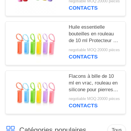
NOUVELLES
negotiable MOQ:20000 pièces
cordon, flacon à bille
CONTACTS
réutilisable, housse de
protection en silicone
CAS
pour flacon
Huile essentielle
bouteilles en rouleau
DEMANDEZ
de 10 ml Protecteur à
UN
manches en silicone
negotiable MOQ:20000 pièces
coloré Pour les
CONTACTS
DEVIS
parfums rechargeables
PLAN
Flacons à bille de 10
ml en vrac, rouleau en
DU
silicone pour pierres
SITE
précieuses, support
negotiable MOQ:20000 pièces
pour flacons roll-on de
CONTACTS
5 ml, étui de transport
PRIVACY
pour huiles
POLICY
essentielles, housse de
Catégories populaires
protection de voyage
Tous