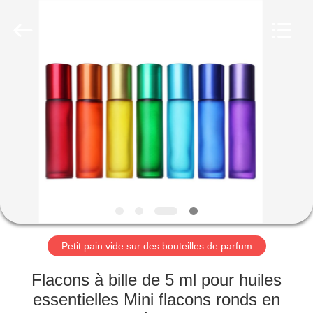
Industry
Co.,
Ltd.
All
Rights
Reserved.
Developed
by
MAISON
ECER
PRODUITS
VIDÉOS
LE
SPECTACLE
VR
Petit pain vide sur des bouteilles de parfum
‌Flacons à bille de 5 ml pour huiles
À
essentielles‌ Mini flacons ronds en