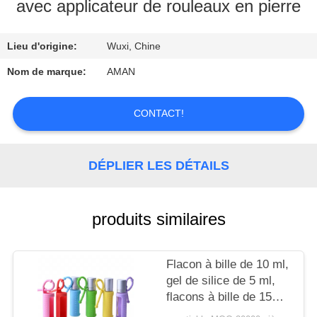
PROPOS
avec applicateur de rouleaux en pierre
DE
Lieu d'origine:
Wuxi, Chine
NOUS
Nom de marque:
AMAN
VISITE
CONTACT!
DE
L'USINE
DÉPLIER LES DÉTAILS
CONTRÔLE
QUALITÉ
produits similaires
CONTACTEZ-
Flacon à bille de 10 ml,
NOUS
gel de silice de 5 ml,
flacons à bille de 15
ml, portable, monté sur