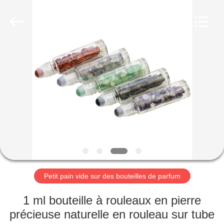
2025
Aman
Industry
Co.,
Ltd.
All
Rights
Reserved.
MAISON
Developed
by
ECER
PRODUITS
VIDÉOS
LE
SPECTACLE
VR
Petit pain vide sur des bouteilles de parfum
1 ml bouteille à rouleaux en pierre
À
précieuse naturelle en rouleau sur tube