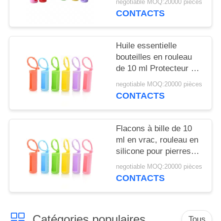
NOUVELLES
negotiable MOQ:20000 pièces
cordon, flacon à bille
CONTACTS
réutilisable, housse de
protection en silicone
CAS
pour flacon
Huile essentielle
bouteilles en rouleau
DEMANDEZ
de 10 ml Protecteur à
UN
manches en silicone
negotiable MOQ:20000 pièces
coloré Pour les
CONTACTS
DEVIS
parfums rechargeables
PLAN
Flacons à bille de 10
ml en vrac, rouleau en
DU
silicone pour pierres
SITE
précieuses, support
negotiable MOQ:20000 pièces
pour flacons roll-on de
CONTACTS
5 ml, étui de transport
PRIVACY
pour huiles
POLICY
essentielles, housse de
Catégories populaires
protection de voyage
Tous