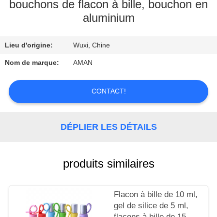
PROPOS
bouchons de flacon à bille, bouchon en
aluminium
DE
NOUS
Lieu d'origine:
Wuxi, Chine
VISITE
Nom de marque:
AMAN
DE
CONTACT!
L'USINE
CONTRÔLE
DÉPLIER LES DÉTAILS
QUALITÉ
produits similaires
CONTACTEZ-
NOUS
Flacon à bille de 10 ml,
gel de silice de 5 ml,
flacons à bille de 15