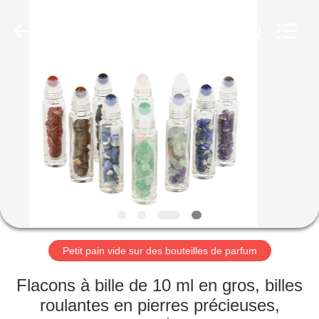
2025
Aman
Industry
Co.,
Ltd.
All
Rights
Reserved.
MAISON
Developed
by
ECER
PRODUITS
VIDÉOS
LE
SPECTACLE
VR
Petit pain vide sur des bouteilles de parfum
Flacons à bille de 10 ml en gros, billes
À
roulantes en pierres précieuses,