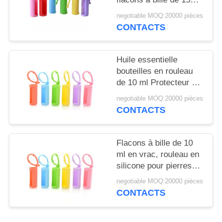
NOUVELLES
ml, portable, monté sur
negotiable MOQ:20000 pièces
cordon, flacon à bille
CONTACTS
CAS
réutilisable, housse de
protection en silicone
pour flacon
Huile essentielle
DEMANDEZ
bouteilles en rouleau
UN
de 10 ml Protecteur à
manches en silicone
DEVIS
negotiable MOQ:20000 pièces
coloré Pour les
CONTACTS
parfums rechargeables
PLAN
Flacons à bille de 10
DU
ml en vrac, rouleau en
SITE
silicone pour pierres
précieuses, support
negotiable MOQ:20000 pièces
pour flacons roll-on de
PRIVACY
CONTACTS
5 ml, étui de transport
POLICY
pour huiles